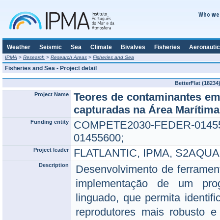
Who we 
Weather
Seismic
Sea
Climate
Bivalves
Fisheries
Aeronautic
IPMA
>
Research
>
Research Areas
>
Fisheries and Sea
Fisheries and Sea - Project detail
BetterFlat (18234
Teores de contaminantes em 
Project Name
capturadas na Área Marítima
Funding entity
COMPETE2030-FEDER-0
01455600;
Project leader
FLATLANTIC, IPMA, S2AQU
Description
Desenvolvimento de ferrament
implementação de um pro
linguado, que permita identifi
reprodutores mais robusto 