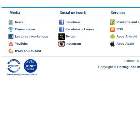
Media
Social network
Services
News
Facebook
Products and s
Communiqué
Facebook - Azores
RSS
Lectures / workshops
Twitter
Apps Android
YouTube
Instagram
Apps Apple
IPMA on Educast
Lisboa:
1
Copyright ©
Portuguese I