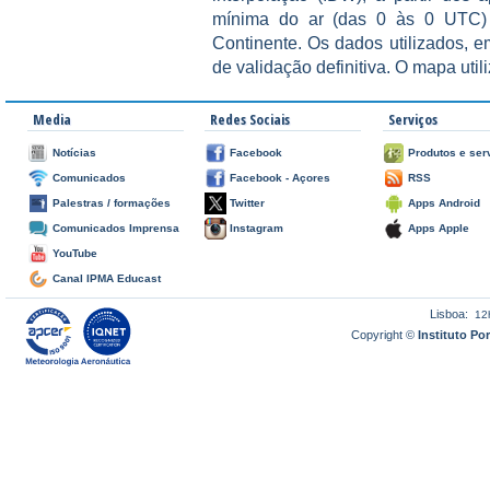
mínima do ar (das 0 às 0 UTC) 
Continente. Os dados utilizados, e
de validação definitiva. O mapa utiliz
Media
Redes Sociais
Serviços
Notícias
Facebook
Produtos e ser
Comunicados
Facebook - Açores
RSS
Palestras / formações
Twitter
Apps Android
Comunicados Imprensa
Instagram
Apps Apple
YouTube
Canal IPMA Educast
Lisboa:
12
Copyright ©
Instituto P