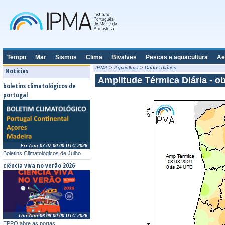
Tempo
Mar
Sismos
Clima
Bivalves
Pescas e aquacultura
Ae
IPMA
>
Agricultura
>
Dados diários
Noticias
Amplitude Térmica Diária - o
boletins climatológicos de
portugal
Fri Aug 07 07:00:00 UTC 2026
Boletins Climatológicos de Julho
ciência viva no verão 2026
Thu Aug 06 08:00:00 UTC 2026
EPPO abre as portas