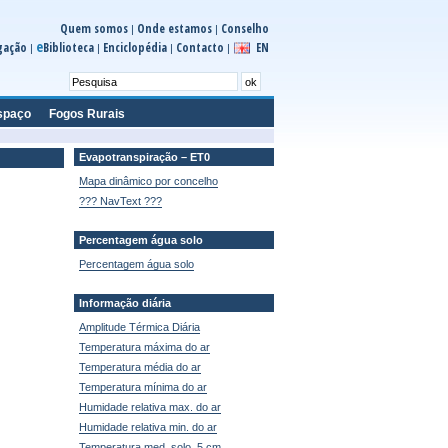
Quem somos
Onde estamos
Conselho
|
|
e
gação
Biblioteca
Enciclopédia
Contacto
EN
|
|
|
|
spaço
Fogos Rurais
Evapotranspiração – ET0
Mapa dinâmico por concelho
??? NavText ???
Percentagem água solo
Percentagem água solo
Informação diária
Amplitude Térmica Diária
Temperatura máxima do ar
Temperatura média do ar
Temperatura mínima do ar
Humidade relativa max. do ar
Humidade relativa min. do ar
Temperatura med. solo, 5 cm