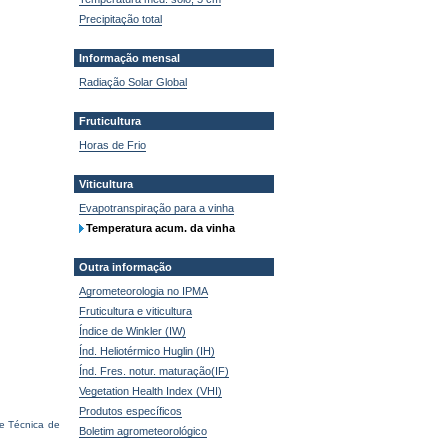
Precipitação total
Informação mensal
Radiação Solar Global
Fruticultura
Horas de Frio
Viticultura
Evapotranspiração para a vinha
Temperatura acum. da vinha
Outra informação
Agrometeorologia no IPMA
Fruticultura e viticultura
Índice de Winkler (IW)
Índ. Heliotérmico Huglin (IH)
Índ. Fres. notur. maturação(IF)
Vegetation Health Index (VHI)
Produtos específicos
de Técnica de
Boletim agrometeorológico