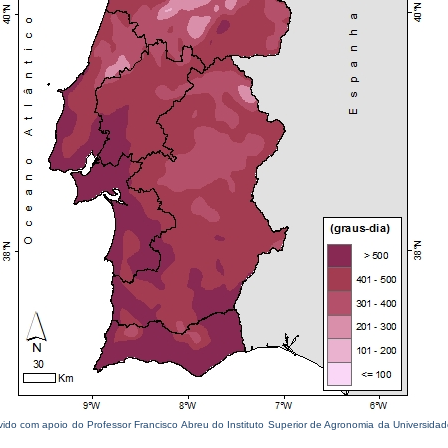
ido com apoio do Professor Francisco Abreu do Instituto Superior de Agronomia da Universida