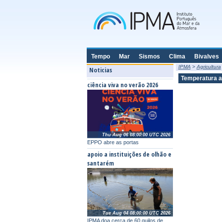
Tempo
Mar
Sismos
Clima
Bivalves
IPMA
>
Agricultura
Noticias
Temperatura ac
ciência viva no verão 2026
Thu Aug 06 08:00:00 UTC 2026
EPPO abre as portas
apoio a instituições de olhão e
santarém
Tue Aug 04 08:00:00 UTC 2026
IPMA doa cerca de 60 quilos de