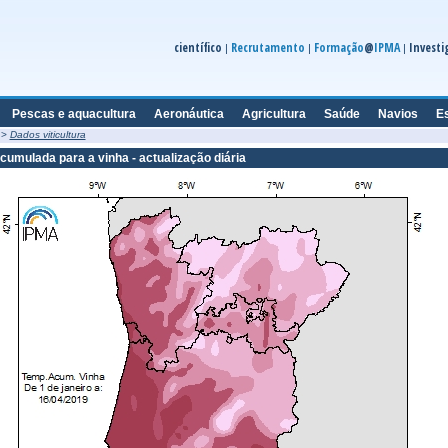
científico
Recrutamento
Formação
@
IPMA
Investi
|
|
|
Pescas e aquacultura
Aeronáutica
Agricultura
Saúde
Navios
E
>
Dados viticultura
umulada para a vinha - actualização diária