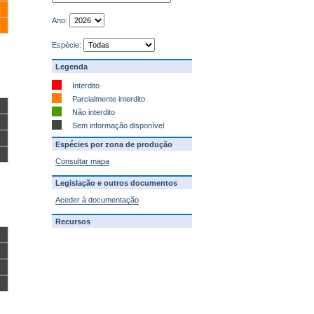
Ano:
Espécie:
Legenda
Interdito
Parcialmente interdito
Não interdito
Sem informação disponível
Espécies por zona de produção
Consultar mapa
Legislação e outros documentos
Aceder à documentação
Recursos