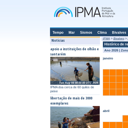
Tempo
Mar
Sismos
Clima
Bivalves
IPMA
>
Bivalves
>
Noticias
Histórico de r
apoio a instituições de olhão e
Ano 2026 | Zona
santarém
janeiro
Tue Aug 04 08:00:00 UTC 2026
IPMA doa cerca de 60 quilos de
peixe
libertação de mais de 3000
exemplares
abril