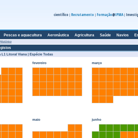
científico
Recrutamento
Formação
@
IPMA
Investi
|
|
|
Pescas e aquacultura
Aeronáutica
Agricultura
Saúde
Navios
E
Histórico
egistos
 L1 Litoral Viana | Espécie Todas
fevereiro
março
maio
junho