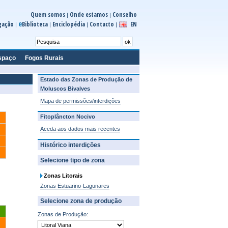
Quem somos
Onde estamos
Conselho
|
|
e
gação
Biblioteca
Enciclopédia
Contacto
EN
|
|
|
|
spaço
Fogos Rurais
Estado das Zonas de Produção de
Moluscos Bivalves
Mapa de permissões/interdições
Fitoplâncton Nocivo
Aceda aos dados mais recentes
Histórico interdições
Selecione tipo de zona
Zonas Litorais
Zonas Estuarino-Lagunares
Selecione zona de produção
Zonas de Produção: