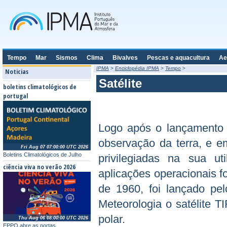
Tempo
Mar
Sismos
Clima
Bivalves
Pescas e aquacultura
Ae
IPMA
>
Enciclopédia IPMA
>
Tempo
>
Noticias
Satélite
boletins climatológicos de
portugal
Logo após o lançamento d
observação da terra, e e
Fri Aug 07 07:00:00 UTC 2026
Boletins Climatológicos de Julho
privilegiadas na sua ut
ciência viva no verão 2026
aplicações operacionais f
de 1960, foi lançado pe
Meteorologia o satélite TI
polar.
Thu Aug 06 08:00:00 UTC 2026
EPPO abre as portas