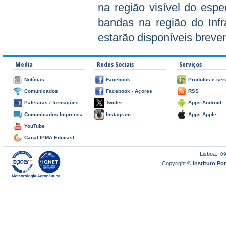
na região visível do espe
bandas na região do Infr
estarão disponíveis breve
Media
Redes Sociais
Serviços
Notícias
Facebook
Produtos e ser
Comunicados
Facebook - Açores
RSS
Palestras / formações
Twitter
Apps Android
Comunicados Imprensa
Instagram
Apps Apple
YouTube
Canal IPMA Educast
Lisboa:
0
Copyright ©
Instituto P