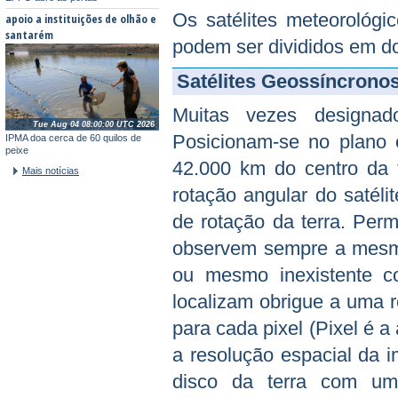
Os satélites meteorológi
apoio a instituições de olhão e
santarém
podem ser divididos em do
Satélites Geossíncrono
Muitas vezes designado
Tue Aug 04 08:00:00 UTC 2026
Posicionam-se no plano e
IPMA doa cerca de 60 quilos de
peixe
42.000 km do centro da t
Mais notícias
rotação angular do satéli
de rotação da terra. Perm
observem sempre a mesma
ou mesmo inexistente co
localizam obrigue a uma r
para cada pixel (Pixel é a
a resolução espacial da 
disco da terra com um 