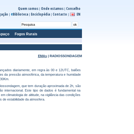
Quem somos
Onde estamos
Conselho
|
|
e
gação
Biblioteca
Enciclopédia
Contacto
EN
|
|
|
|
spaço
Fogos Rurais
EMAs
|
RADIOSSONDAGEM
 lançados diariamente, em regra às 00 e 12UTC, balões
s da pressão atmosférica, da temperatura e humidade
a 30Km.
radiossondagem, que tem duração aproximada de 2h, são
ão internacional. Este tipo de dados é fundamental na
m climatologia de altitude, na vigilância das condições
s de estabilidade da atmosfera.