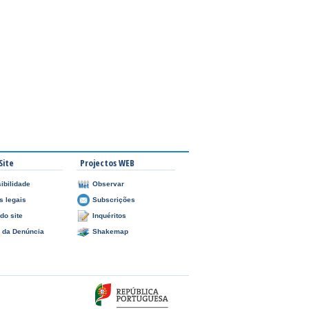
Site
Projectos WEB
ibilidade
Observar
s legais
Subscrições
do site
Inquéritos
l da Denúncia
Shakemap