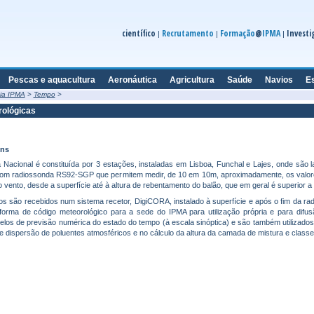
científico
Recrutamento
Formação
@
IPMA
Investi
|
|
|
Pescas e aquacultura
Aeronáutica
Agricultura
Saúde
Navios
E
ia IPMA
>
Tempo
>
ológicas
ns
a Nacional é constituída por 3 estações, instaladas em Lisboa, Funchal e Lajes, onde são
com radiossonda RS92-SGP que permitem medir, de 10 em 10m, aproximadamente, os valore
do vento, desde a superfície até à altura de rebentamento do balão, que em geral é superior 
os são recebidos num sistema recetor, DigiCORA, instalado à superfície e após o fim da 
forma de código meteorológico para a sede do IPMA para utilização própria e para difus
elos de previsão numérica do estado do tempo (à escala sinóptica) e são também utilizados e
e dispersão de poluentes atmosféricos e no cálculo da altura da camada de mistura e classe