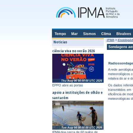
Tempo
Mar
Sismos
Clima
Bivalves
IPMA
>
Enciclopéd
Noticias
Sondagens aer
ciência viva no verão 2026
Radiossondage
A rede aerológic
meteorológicos 
relativa do ar e 
Thu Aug 06 08:00:00 UTC 2026
EPPO abre as portas
Os dados referid
transmitidos em 
apoio a instituições de olhão e
eficiência de mod
santarém
meteorológicas d
Tue Aug 04 08:00:00 UTC 2026
IPMA doa cerca de 60 quilos de