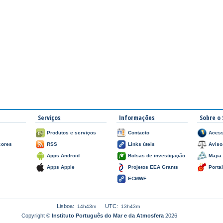
Serviços
Informações
Sobre o 
Produtos e serviços
Contacto
Acess
çores
RSS
Links úteis
Aviso
Apps Android
Bolsas de investigação
Mapa 
Apps Apple
Projetos EEA Grants
Porta
ECMWF
Lisboa:
UTC:
14h43m
13h43m
Copyright ©
Instituto Português do Mar e da Atmosfera
2026