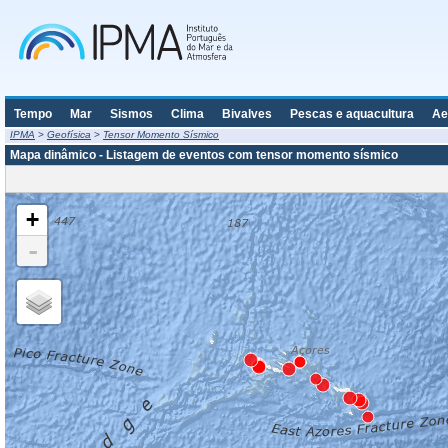
Tempo
Mar
Sismos
Clima
Bivalves
Pescas e aquacultura
Ae
IPMA
>
Geofísica
>
Tensor Momento Sísmico
Mapa dinâmico - Listagem de eventos com tensor momento sísmico
+
-