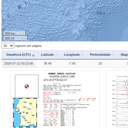
300 km
200 mi
registos por página
Data/hora (UTC)
Latitude
Longitude
Profundidade
Magn
2026-07-22 00:22:06
38.49
-7.90
20