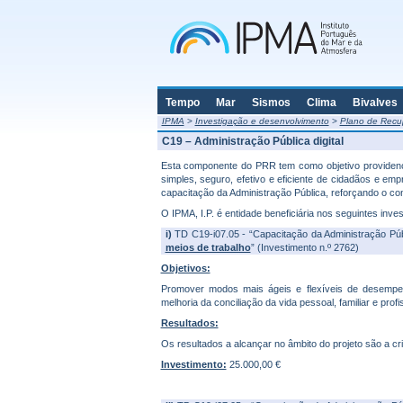
Tempo
Mar
Sismos
Clima
Bivalves
IPMA
>
Investigação e desenvolvimento
>
Plano de Recup
C19 – Administração Pública digital
Esta componente do PRR tem como objetivo providencia
simples, seguro, efetivo e eficiente de cidadãos e e
capacitação da Administração Pública, reforçando o co
O IPMA, I.P. é entidade beneficiária nos seguintes inve
i)
TD C19-i07.05 - “Capacitação da Administração Púb
meios de trabalho
” (Investimento n.º 2762)
Objetivos:
Promover modos mais ágeis e flexíveis de desempen
melhoria da conciliação da vida pessoal, familiar e profis
Resultados:
Os resultados a alcançar no âmbito do projeto são a cr
Investimento:
25.000,00 €