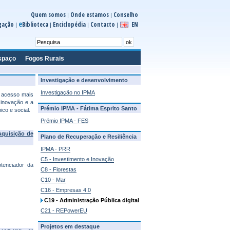
Quem somos
Onde estamos
Conselho
|
|
e
gação
Biblioteca
Enciclopédia
Contacto
EN
|
|
|
|
spaço
Fogos Rurais
Investigação e desenvolvimento
Investigação no IPMA
m acesso mais
 inovação e a
Prémio IPMA - Fátima Esprito Santo
co e social.
Prémio IPMA - FES
Aquisição de
Plano de Recuperação e Resiliência
IPMA - PRR
C5 - Investimento e Inovação
tenciador da
C8 - Florestas
C10 - Mar
C16 - Empresas 4.0
C19 - Administração Pública digital
C21 - REPowerEU
Projetos em destaque