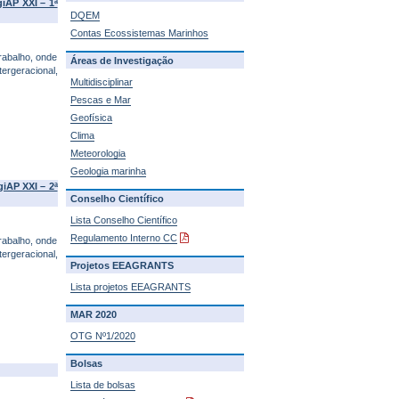
iAP XXI – 1ª
DQEM
Contas Ecossistemas Marinhos
rabalho, onde
Áreas de Investigação
ergeracional,
Multidisciplinar
Pescas e Mar
Geofísica
Clima
Meteorologia
Geologia marinha
iAP XXI – 2ª
Conselho Científico
Lista Conselho Científico
Regulamento Interno CC
rabalho, onde
ergeracional,
Projetos EEAGRANTS
Lista projetos EEAGRANTS
MAR 2020
OTG Nº1/2020
Bolsas
Lista de bolsas