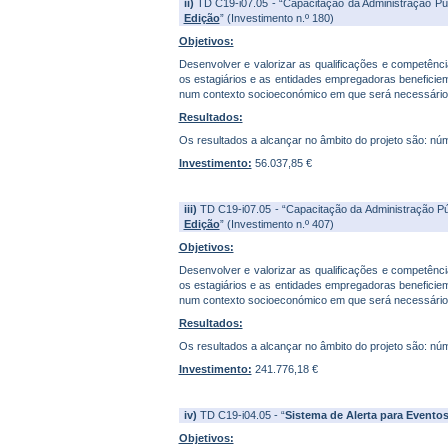
ii)
TD C19-i07.05 - “Capacitação da Administração Pú
Edição
” (Investimento n.º 180)
Objetivos:
Desenvolver e valorizar as qualificações e competênc
os estagiários e as entidades empregadoras beneficiem
num contexto socioeconómico em que será necessário
Resultados:
Os resultados a alcançar no âmbito do projeto são: nú
Investimento:
56.037,85 €
iii)
TD C19-i07.05 - “Capacitação da Administração Pú
Edição
” (Investimento n.º 407)
Objetivos:
Desenvolver e valorizar as qualificações e competênc
os estagiários e as entidades empregadoras beneficiem
num contexto socioeconómico em que será necessário
Resultados:
Os resultados a alcançar no âmbito do projeto são: nú
Investimento:
241.776,18 €
iv)
TD C19-i04.05 - “
Sistema de Alerta para Evento
Objetivos: