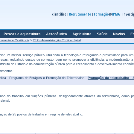
científico
Recrutamento
Formação
@
IPMA
Investi
|
|
|
Pescas e aquacultura
Aeronáutica
Agricultura
Saúde
Navios
E
eração e Resiliência
>
C19 - Administração Pública digital
r um melhor serviço público, utilizando a tecnologia e reforçando a proximidade para u
mpresas, reduzindo custos de contexto, bem como promover a eficiência, a modernização, a
ntributo do Estado e da administração pública para o crescimento e desenvolvimento económi
stimentos:
lica - Programa de Estágios e Promoção do Teletrabalho -
Promoção do teletrabalho - 
ho do trabalho em funções públicas, designadamente através do teletrabalho, como po
sional.
iação de 25 postos de trabalho em regime de teletrabalho.