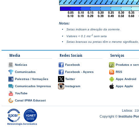
Notas:
Setas indicam a direcção da corrente.
-1
Valores < 0.1 ms
sem seta
Setas brancas ou pretas têm o mesmo significado,
Media
Redes Sociais
Serviços
Notícias
Facebook
Produtos e ser
Comunicados
Facebook - Açores
RSS
Palestras / formações
Twitter
Apps Android
Comunicados Imprensa
Instagram
Apps Apple
YouTube
Canal IPMA Educast
Lisboa:
22
Copyright ©
Instituto P