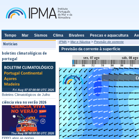
Tempo
Mar
Sismos
Clima
Bivalves
Pescas e aquacultura
Ae
IPMA
>
Mar e Náutica
>
Previsão de corrente
Noticias
Previsão da corrente à superfície
boletins climatológicos de
sex, 07 ago
sáb, 08 ago
portugal
00
06
12
18
00
06
12
C
Fri Aug 07 07:00:00 UTC 2026
Boletins Climatológicos de Julho
ciência viva no verão 2026
Thu Aug 06 08:00:00 UTC 2026
EPPO abre as portas