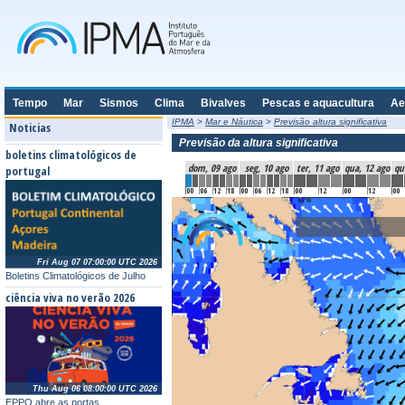
Tempo
Mar
Sismos
Clima
Bivalves
Pescas e aquacultura
Ae
IPMA
>
Mar e Náutica
>
Previsão altura significativa
Noticias
Previsão da altura significativa
boletins climatológicos de
dom, 09 ago
seg, 10 ago
ter, 11 ago
qua, 12 ago
qu
portugal
00
06
12
18
00
06
12
18
00
12
00
12
00
Fri Aug 07 07:00:00 UTC 2026
Boletins Climatológicos de Julho
ciência viva no verão 2026
Thu Aug 06 08:00:00 UTC 2026
EPPO abre as portas