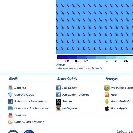
Nota:
Informação em período de teste.
Media
Redes Sociais
Serviços
Notícias
Facebook
Produtos e ser
Comunicados
Facebook - Açores
RSS
Palestras / formações
Twitter
Apps Android
Comunicados Imprensa
Instagram
Apps Apple
YouTube
Canal IPMA Educast
Lisboa:
16