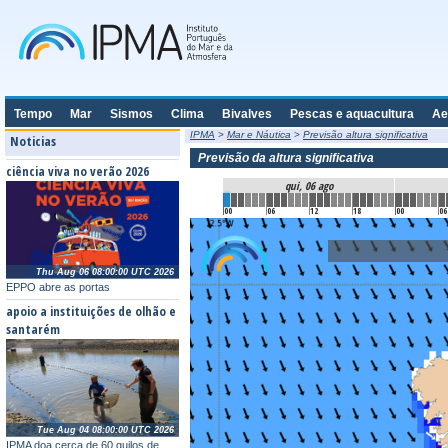
Tempo
Mar
Sismos
Clima
Bivalves
Pescas e aquacultura
Ae
IPMA
>
Mar e Náutica
>
Previsão altura significativa
Noticias
Previsão da altura significativa
ciência viva no verão 2026
qui, 06 ago
00
06
12
18
00
06
Thu Aug 06 08:00:00 UTC 2026
EPPO abre as portas
apoio a instituições de olhão e
santarém
Tue Aug 04 08:00:00 UTC 2026
IPMA doa cerca de 60 quilos de