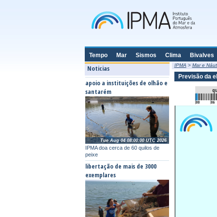
Tempo
Mar
Sismos
Clima
Bivalves
IPMA
>
Mar e Náut
Noticias
Previsão da e
apoio a instituições de olhão e
qu
santarém
00
06
Tue Aug 04 08:00:00 UTC 2026
IPMA doa cerca de 60 quilos de
peixe
libertação de mais de 3000
exemplares