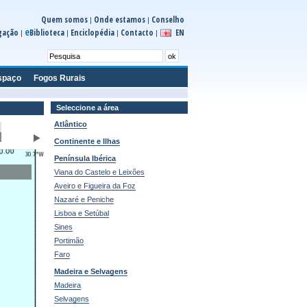
Quem somos
Onde estamos
Conselho
|
|
e
gação
Biblioteca
Enciclopédia
Contacto
EN
|
|
|
|
spaço
Fogos Rurais
Seleccione a área
Atlântico
Continente e Ilhas
Península Ibérica
Viana do Castelo e Leixões
Aveiro e Figueira da Foz
Nazaré e Peniche
Lisboa e Setúbal
Sines
Portimão
Faro
Madeira e Selvagens
Madeira
Selvagens