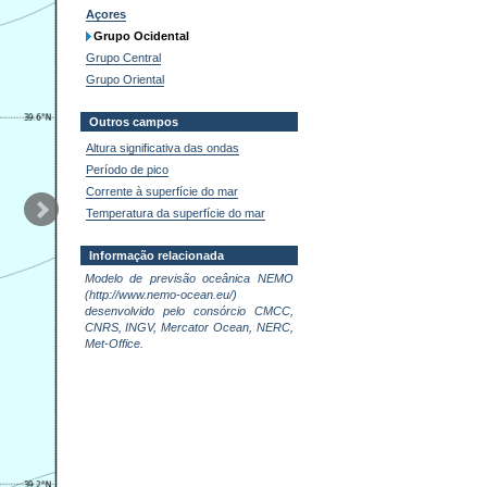
Açores
Grupo Ocidental
Grupo Central
Grupo Oriental
Outros campos
Altura significativa das ondas
Período de pico
Corrente à superfície do mar
Temperatura da superfície do mar
Informação relacionada
Modelo de previsão oceânica NEMO
(http://www.nemo-ocean.eu/)
desenvolvido pelo consórcio CMCC,
CNRS, INGV, Mercator Ocean, NERC,
Met-Office.