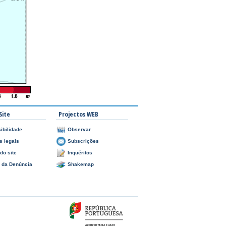
Site
Projectos WEB
ibilidade
Observar
s legais
Subscrições
do site
Inquéritos
l da Denúncia
Shakemap