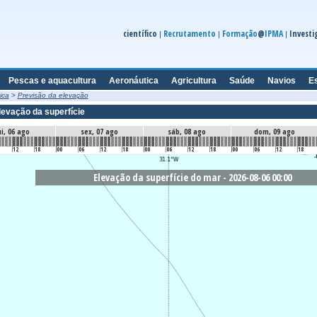
científico
Recrutamento
Formação
@
IPMA
Investi
|
|
|
Pescas e aquacultura
Aeronáutica
Agricultura
Saúde
Navios
E
ica
>
Previsão da elevação
levação da superfície
i, 06 ago
sex, 07 ago
sáb, 08 ago
dom, 09 ago
12
18
00
06
12
18
00
06
12
18
00
06
12
18
Elevação da superfície do mar - 2026-08-06 00:00