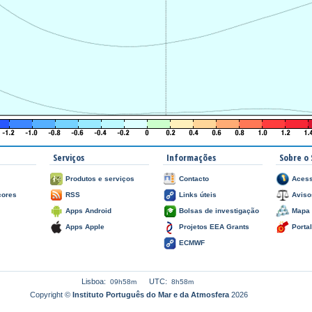
Serviços
Informações
Sobre o 
Produtos e serviços
Contacto
Acess
çores
RSS
Links úteis
Aviso
Apps Android
Bolsas de investigação
Mapa 
Apps Apple
Projetos EEA Grants
Porta
ECMWF
Lisboa:
UTC:
09h58m
8h58m
Copyright ©
Instituto Português do Mar e da Atmosfera
2026