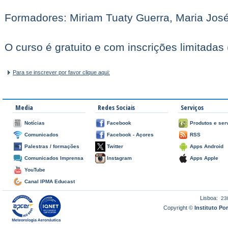
Formadores: Miriam Tuaty Guerra, Maria Jos
O curso é gratuito e com inscrições limitada
Para se inscrever por favor clique aqui:
Media
Redes Sociais
Serviços
Notícias
Facebook
Produtos e ser
Comunicados
Facebook - Açores
RSS
Palestras / formações
Twitter
Apps Android
Comunicados Imprensa
Instagram
Apps Apple
YouTube
Canal IPMA Educast
Lisboa:
23
Copyright ©
Instituto P