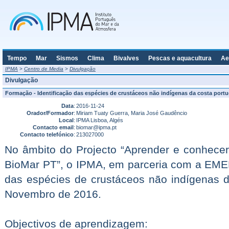
Tempo
Mar
Sismos
Clima
Bivalves
Pescas e aquacultura
Ae
IPMA
>
Centro de Media
>
Divulgação
Divulgação
Formação - Identificação das espécies de crustáceos não indígenas da costa port
Data
:
2016-11-24
Orador/Formador
:
Miriam Tuaty Guerra, Maria José Gaudêncio
Local
:
IPMA Lisboa, Algés
Contacto email
:
biomar@ipma.pt
Contacto telefónico
:
213027000
No âmbito do Projecto “Aprender e conhecer
BioMar PT”, o IPMA, em parceria com a EMEPC
das espécies de crustáceos não indígenas d
Novembro de 2016.
Objectivos de aprendizagem: