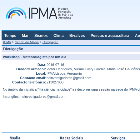
Tempo
Mar
Sismos
Clima
Bivalves
Pescas e aquacultura
Ae
IPMA
>
Centro de Media
>
Divulgação
Divulgação
workshop - Meteorologista por um dia
Data
:
2016-07-16
Orador/Formador
:
Victor Henriques, Miriam Tuaty Guerra, Maria José Gaudênci
Local
:
IPMA Lisboa, Aeroporto
Contacto email
:
neinvestigadores@gmail.com
Contacto telefónico
:
213027000
No âmbito da iniciativa "Há ciência na cidade" irá decorrer uma sessão na sede do IPMA di
Inscrições: neinvestigadores@gmail.com.
Media
Redes Sociais
Serviços