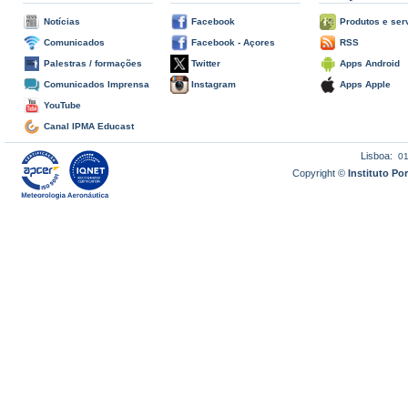
Notícias
Facebook
Produtos e ser
Comunicados
Facebook - Açores
RSS
Palestras / formações
Twitter
Apps Android
Comunicados Imprensa
Instagram
Apps Apple
YouTube
Canal IPMA Educast
Lisboa:
0
Copyright ©
Instituto P