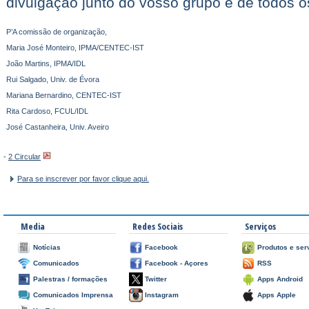
divulgação junto do vosso grupo e de todos o
P’A comissão de organização,
Maria José Monteiro, IPMA/CENTEC-IST
João Martins, IPMA/IDL
Rui Salgado, Univ. de Évora
Mariana Bernardino, CENTEC-IST
Rita Cardoso, FCUL/IDL
José Castanheira, Univ. Aveiro
-
2 Circular
Para se inscrever por favor clique aqui.
Media
Redes Sociais
Serviços
Notícias
Facebook
Produtos e ser
Comunicados
Facebook - Açores
RSS
Palestras / formações
Twitter
Apps Android
Comunicados Imprensa
Instagram
Apps Apple