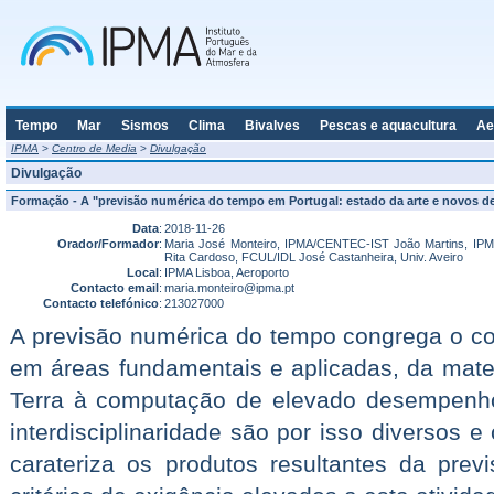
Tempo
Mar
Sismos
Clima
Bivalves
Pescas e aquacultura
Ae
IPMA
>
Centro de Media
>
Divulgação
Divulgação
Formação - A "previsão numérica do tempo em Portugal: estado da arte e novos d
Data
:
2018-11-26
Orador/Formador
:
Maria José Monteiro, IPMA/CENTEC-IST João Martins, IPM
Rita Cardoso, FCUL/IDL José Castanheira, Univ. Aveiro
Local
:
IPMA Lisboa, Aeroporto
Contacto email
:
maria.monteiro@ipma.pt
Contacto telefónico
:
213027000
A previsão numérica do tempo congrega o con
em áreas fundamentais e aplicadas, da mate
Terra à computação de elevado desempenho
interdisciplinaridade são por isso diversos e
carateriza os produtos resultantes da prev