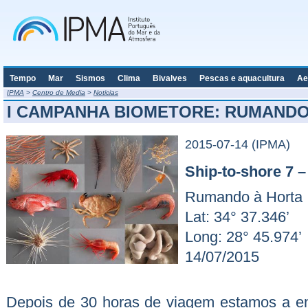
Tempo
Mar
Sismos
Clima
Bivalves
Pescas e aquacultura
Ae
IPMA
>
Centro de Media
>
Noticias
I CAMPANHA BIOMETORE: RUMANDO
2015-07-14 (IPMA)
Ship-to-shore 7
Rumando à Horta
Lat: 34° 37.346’
Long: 28° 45.974’
14/07/2015
Depois de 30 horas de viagem estamos a e