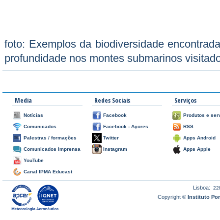
foto: Exemplos da biodiversidade encontrad
profundidade nos montes submarinos visitado
Media
Redes Sociais
Serviços
Notícias
Facebook
Produtos e ser
Comunicados
Facebook - Açores
RSS
Palestras / formações
Twitter
Apps Android
Comunicados Imprensa
Instagram
Apps Apple
YouTube
Canal IPMA Educast
Lisboa:
22
Copyright ©
Instituto P