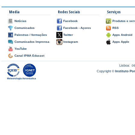
Media
Redes Sociais
Serviços
Notícias
Facebook
Produtos e ser
Comunicados
Facebook - Açores
RSS
Palestras / formações
Twitter
Apps Android
Comunicados Imprensa
Instagram
Apps Apple
YouTube
Canal IPMA Educast
Lisboa:
0
Copyright ©
Instituto P