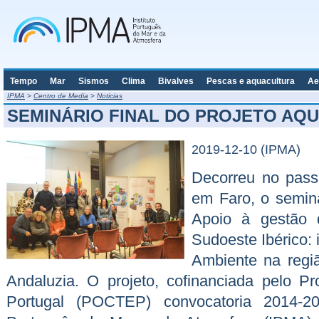
Tempo
Mar
Sismos
Clima
Bivalves
Pescas e aquacultura
Ae
IPMA
>
Centro de Media
>
Noticias
SEMINÁRIO FINAL DO PROJETO AQ
2019-12-10 (IPMA)
Decorreu no pass
em Faro, o semin
Apoio à gestão 
Sudoeste Ibérico: 
Ambiente na região
Andaluzia. O projeto, cofinanciada pelo
Portugal (POCTEP) convocatoria 2014-20