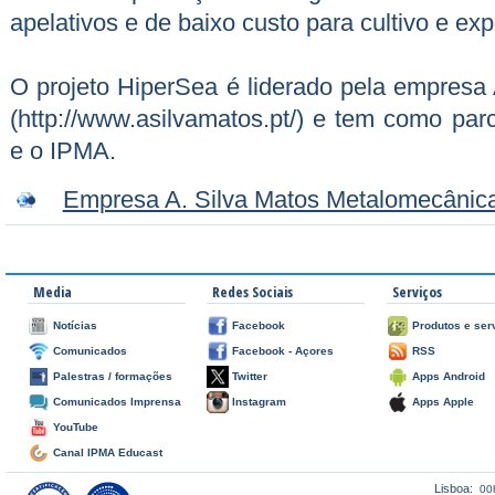
apelativos e de baixo custo para cultivo e ex
O projeto HiperSea é liderado pela empresa
(http://www.asilvamatos.pt/) e tem como p
e o IPMA.
Empresa A. Silva Matos Metalomecânic
Media
Redes Sociais
Serviços
Notícias
Facebook
Produtos e ser
Comunicados
Facebook - Açores
RSS
Palestras / formações
Twitter
Apps Android
Comunicados Imprensa
Instagram
Apps Apple
YouTube
Canal IPMA Educast
Lisboa:
00