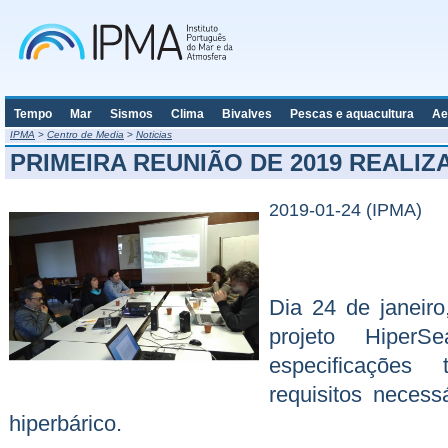
Tempo
Mar
Sismos
Clima
Bivalves
Pescas e aquacultura
Ae
IPMA
>
Centro de Media
>
Noticias
PRIMEIRA REUNIÃO DE 2019 REALIZ
2019-01-24 (IPMA)
Dia 24 de janeiro
projeto Hiper
especificações
requisitos neces
hiperbárico.