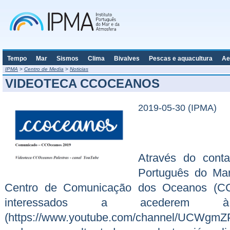
Tempo
Mar
Sismos
Clima
Bivalves
Pescas e aquacultura
Ae
IPMA
>
Centro de Media
>
Noticias
VIDEOTECA CCOCEANOS
2019-05-30 (IPMA)
Através do contac
Português do Mar
Centro de Comunicação dos Oceanos (CC
interessados a acederem à
(https://www.youtube.com/channel/UCWg