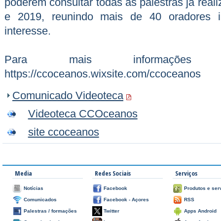
poderem consultar todas as palestras já rea
e 2019, reunindo mais de 40 oradores i
interesse.
Para mais informações
https://ccoceanos.wixsite.com/ccoceanos
Comunicado Videoteca
Videoteca CCOceanos
site ccoceanos
Media
Redes Sociais
Serviços
Notícias
Facebook
Produtos e ser
Comunicados
Facebook - Açores
RSS
Palestras / formações
Twitter
Apps Android