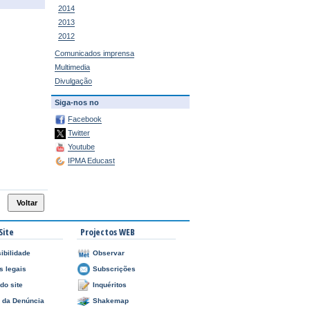
2014
2013
2012
Comunicados imprensa
Multimedia
Divulgação
Siga-nos no
Facebook
Twitter
Youtube
IPMA Educast
Site
Projectos WEB
ibilidade
Observar
s legais
Subscrições
do site
Inquéritos
l da Denúncia
Shakemap