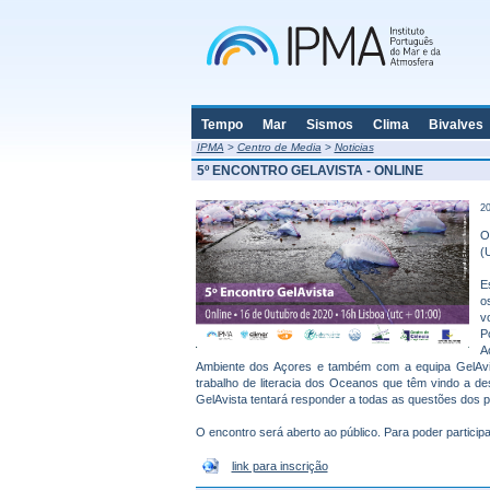
Tempo
Mar
Sismos
Clima
Bivalves
IPMA
>
Centro de Media
>
Noticias
5º ENCONTRO GELAVISTA - ONLINE
20
O
(
E
o
v
P
A
Ambiente dos Açores e também com a equipa GelAvis
trabalho de literacia dos Oceanos que têm vindo a 
GelAvista tentará responder a todas as questões dos pa
O encontro será aberto ao público. Para poder particip
link para inscrição