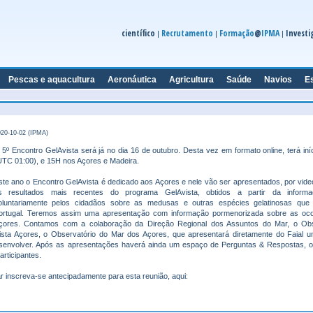
científico
Recrutamento
Formação
@
IPMA
Investi
|
|
|
Pescas e aquacultura
Aeronáutica
Agricultura
Saúde
Navios
E
20-10-02 (IPMA)
 5º Encontro GelAvista será já no dia 16 de outubro. Desta vez em formato online, terá iní
UTC 01:00), e 15H nos Açores e Madeira.
ste ano o Encontro GelAvista é dedicado aos Açores e nele vão ser apresentados, por vide
s resultados mais recentes do programa GelAvista, obtidos a partir da informa
oluntariamente pelos cidadãos sobre as medusas e outras espécies gelatinosas qu
ortugal. Teremos assim uma apresentação com informação pormenorizada sobre as oco
çores. Contamos com a colaboração da Direção Regional dos Assuntos do Mar, o Obs
ta Açores, o Observatório do Mar dos Açores, que apresentará diretamente do Faial 
desenvolver. Após as apresentações haverá ainda um espaço de Perguntas & Respostas, 
rticipantes.
ar inscreva-se antecipadamente para esta reunião, aqui: