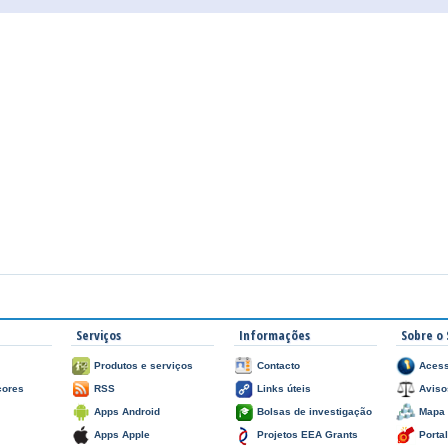
Serviços
Informações
Sobre o 
Produtos e serviços
Contacto
Acess
çores
RSS
Links úteis
Aviso
Apps Android
Bolsas de investigação
Mapa 
Apps Apple
Projetos EEA Grants
Porta