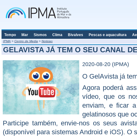
Tempo
Mar
Sismos
Clima
Bivalves
Pescas e aquacultura
Ae
IPMA
>
Centro de Media
>
Noticias
GELAVISTA JÁ TEM O SEU CANAL D
2020-08-20 (IPMA)
O GelAvista já te
Agora poderá assi
vídeo, que os no
enviam, e ficar 
gelatinosos que o
Participe também, envie-nos os seus avis
(disponível para sistemas Android e iOS). O s