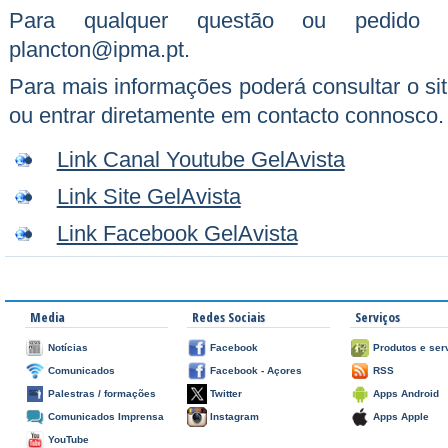
Para qualquer questão ou pedido d
plancton@ipma.pt.
Para mais informações poderá consultar o si
ou entrar diretamente em contacto connosco.
Link Canal Youtube GelAvista
Link Site GelAvista
Link Facebook GelAvista
Media
Redes Sociais
Serviços
Notícias
Facebook
Produtos e ser
Comunicados
Facebook - Açores
RSS
Palestras / formações
Twitter
Apps Android
Comunicados Imprensa
Instagram
Apps Apple
YouTube