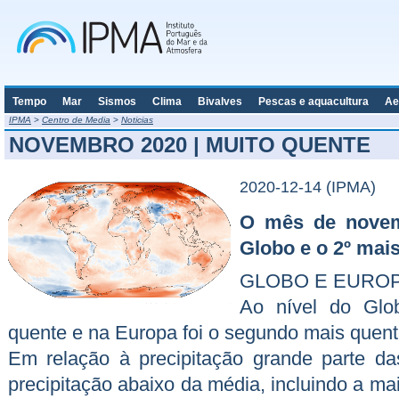
Tempo
Mar
Sismos
Clima
Bivalves
Pescas e aquacultura
Ae
IPMA
>
Centro de Media
>
Noticias
NOVEMBRO 2020 | MUITO QUENTE
2020-12-14 (IPMA)
O mês de novem
Globo e o 2º mai
GLOBO E EURO
Ao nível do Glo
quente e na Europa foi o segundo mais quente
Em relação à precipitação grande parte d
precipitação abaixo da média, incluindo a ma