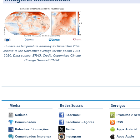
Surface air temperature anomaly for November 2020
relative to the November average for the period 1981-
2010. Data source: ERA5. Credit: Copernicus Climate
Change Service/ECMWF
Media
Redes Sociais
Serviços
Notícias
Facebook
Produtos e ser
Comunicados
Facebook - Açores
RSS
Palestras / formações
Twitter
Apps Android
Comunicados Imprensa
Instagram
Apps Apple