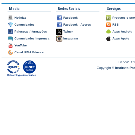
Media
Redes Sociais
Serviços
Notícias
Facebook
Produtos e ser
Comunicados
Facebook - Açores
RSS
Palestras / formações
Twitter
Apps Android
Comunicados Imprensa
Instagram
Apps Apple
YouTube
Canal IPMA Educast
Lisboa:
15
Copyright ©
Instituto P