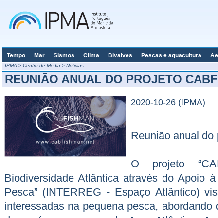
Tempo
Mar
Sismos
Clima
Bivalves
Pescas e aquacultura
Ae
IPMA
>
Centro de Media
>
Noticias
REUNIÃO ANUAL DO PROJETO CAB
2020-10-26 (IPMA)
Reunião anual do
O projeto “CA
Biodiversidade Atlântica através do Apoio
Pesca” (INTERREG - Espaço Atlântico) vis
interessadas na pequena pesca, abordando d