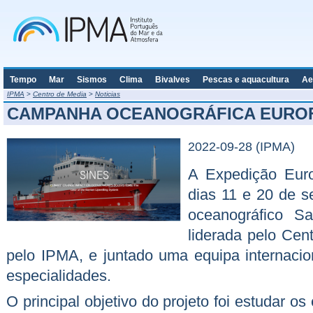
Tempo
Mar
Sismos
Clima
Bivalves
Pescas e aquacultura
Ae
IPMA
>
Centro de Media
>
Noticias
CAMPANHA OCEANOGRÁFICA EURO
2022-09-28 (IPMA)
A Expedição Euro
dias 11 e 20 de s
oceanográfico S
liderada pelo Ce
pelo IPMA, e juntado uma equipa internacion
especialidades.
O principal objetivo do projeto foi estudar o