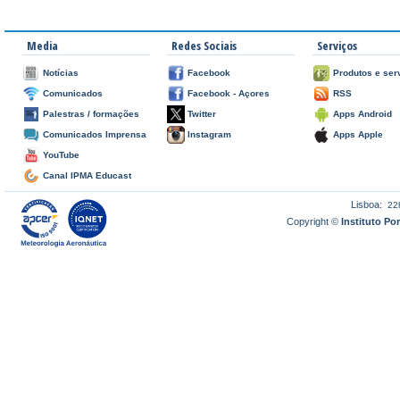
Media
Redes Sociais
Serviços
Notícias
Facebook
Produtos e ser
Comunicados
Facebook - Açores
RSS
Palestras / formações
Twitter
Apps Android
Comunicados Imprensa
Instagram
Apps Apple
YouTube
Canal IPMA Educast
Lisboa:
22
Copyright ©
Instituto P