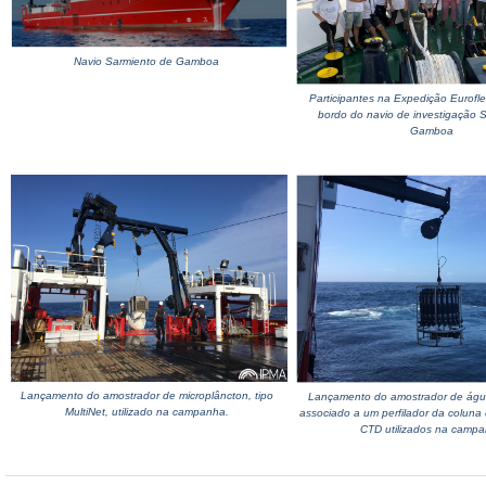
Navio Sarmiento de Gamboa
Participantes na Expedição Eurofl
bordo do navio de investigação 
Gamboa
Lançamento do amostrador de microplâncton, tipo
Lançamento do amostrador de água
MultiNet, utilizado na campanha.
associado a um perfilador da coluna
CTD utilizados na camp