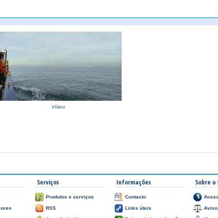
Vídeo
Serviços
Informações
Sobre o 
Produtos e serviços
Contacto
Acess
çores
RSS
Links úteis
Aviso