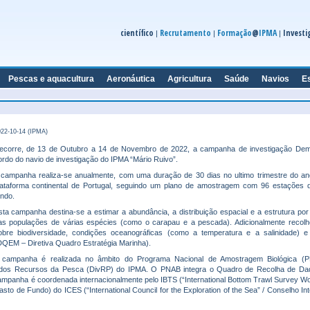
científico
Recrutamento
Formação
@
IPMA
Investi
|
|
|
Pescas e aquacultura
Aeronáutica
Agricultura
Saúde
Navios
E
22-10-14 (IPMA)
ecorre, de 13 de Outubro a 14 de Novembro de 2022, a campanha de investigação Dem
ordo do navio de investigação do IPMA “Mário Ruivo”.
 campanha realiza-se anualmente, com uma duração de 30 dias no ultimo trimestre do an
lataforma continental de Portugal, seguindo um plano de amostragem com 96 estações d
undo.
sta campanha destina-se a estimar a abundância, a distribuição espacial e a estrutura po
as populações de várias espécies (como o carapau e a pescada). Adicionalmente recol
obre biodiversidade, condições oceanográficas (como a temperatura e a salinidade) e 
DQEM – Diretiva Quadro Estratégia Marinha).
 campanha é realizada no âmbito do Programa Nacional de Amostragem Biológica (
o dos Recursos da Pesca (DivRP) do IPMA. O PNAB integra o Quadro de Recolha de Da
ampanha é coordenada internacionalmente pelo IBTS (“International Bottom Trawl Survey W
to de Fundo) do ICES (“International Council for the Exploration of the Sea” / Conselho In