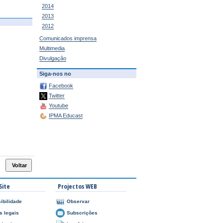
2014
2013
2012
Comunicados imprensa
Multimedia
Divulgação
Siga-nos no
Facebook
Twitter
Youtube
IPMA Educast
Site
Projectos WEB
ibilidade
Observar
s legais
Subscrições