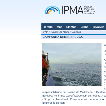
Tempo
Mar
Sismos
Clima
Bivalves
IPMA
>
Centro de Media
>
Noticias
CAMPANHA DEMERSAL 2022
20
D
b
A
p
f
E
d
s
(
A
responsabilidade da Divisão de Modelação e Gestã
Europeia, no âmbito da Política Comum de Pescas. A c
/ Grupo de Trabalho da Campanha Internacional de Arras
Exploração do Mar)