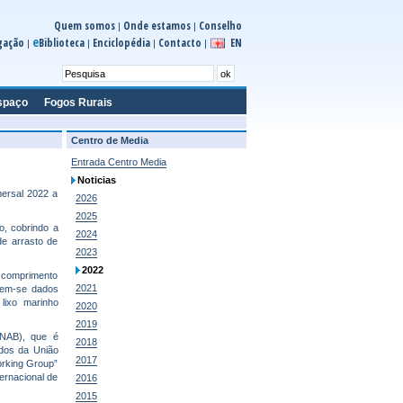
Quem somos
Onde estamos
Conselho
|
|
e
gação
Biblioteca
Enciclopédia
Contacto
EN
|
|
|
|
spaço
Fogos Rurais
Centro de Media
Entrada Centro Media
Noticias
ersal 2022 a
2026
2025
o, cobrindo a
2024
e arrasto de
2023
2022
r comprimento
2021
hem-se dados
lixo marinho
2020
2019
PNAB), que é
2018
dos da União
2017
orking Group”
ternacional de
2016
2015