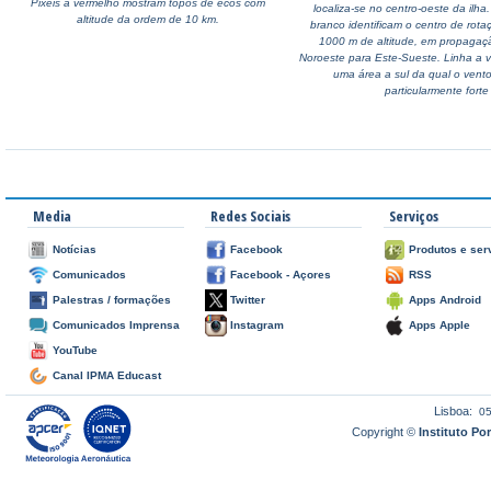
Pixéis a vermelho mostram topos de ecos com
localiza-se no centro-oeste da ilha.
altitude da ordem de 10 km.
branco identificam o centro de rota
1000 m de altitude, em propagaç
Noroeste para Este-Sueste. Linha a v
uma área a sul da qual o vento
particularmente forte
Media
Redes Sociais
Serviços
Notícias
Facebook
Produtos e ser
Comunicados
Facebook - Açores
RSS
Palestras / formações
Twitter
Apps Android
Comunicados Imprensa
Instagram
Apps Apple
YouTube
Canal IPMA Educast
Lisboa:
0
Copyright ©
Instituto P