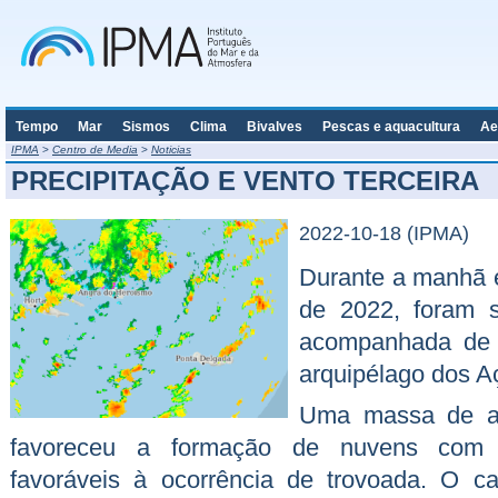
Tempo
Mar
Sismos
Clima
Bivalves
Pescas e aquacultura
Ae
IPMA
>
Centro de Media
>
Noticias
PRECIPITAÇÃO E VENTO TERCEIRA
2022-10-18 (IPMA)
Durante a manhã e
de 2022, foram s
acompanhada de 
arquipélago dos A
Uma massa de ar 
favoreceu a formação de nuvens com gr
favoráveis à ocorrência de trovoada. O c