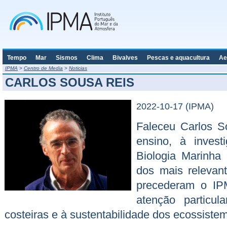
Tempo
Mar
Sismos
Clima
Bivalves
Pescas e aquacultura
Ae
IPMA
>
Centro de Media
>
Noticias
CARLOS SOUSA REIS
2022-10-17 (IPMA)
Faleceu Carlos S
ensino, à invest
Biologia Marinha
dos mais relevan
precederam o IP
atenção particu
costeiras e à sustentabilidade dos ecossiste