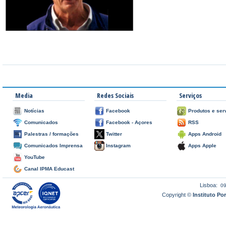
Media
Redes Sociais
Serviços
Notícias
Facebook
Produtos e ser
Comunicados
Facebook - Açores
RSS
Palestras / formações
Twitter
Apps Android
Comunicados Imprensa
Instagram
Apps Apple
YouTube
Canal IPMA Educast
Lisboa:
0
Copyright ©
Instituto P