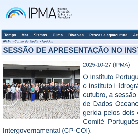
Tempo
Mar
Sismos
Clima
Bivalves
Pescas e aquacultura
Ae
IPMA
>
Centro de Media
>
Noticias
SESSÃO DE APRESENTAÇÃO NO INS
2025-10-27 (IPMA)
O Instituto Portu
o Instituto Hidrog
outubro, a sessão
de Dados Oceanog
gerida pelos dois
Comité Portuguê
Intergovernamental (CP-COI).