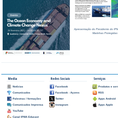
Apresentação do Presidente do IP
Marinhas Protegidas
Media
Redes Sociais
Serviços
Notícias
Facebook
Produtos e ser
Comunicados
Facebook - Açores
RSS
Palestras / formações
Twitter
Apps Android
Comunicados Imprensa
Instagram
Apps Apple
YouTube
Canal IPMA Educast