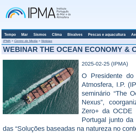
Tempo
Mar
Sismos
Clima
Bivalves
Pescas e aquacultura
Ae
IPMA
>
Centro de Media
>
Noticias
WEBINAR THE OCEAN ECONOMY & 
2025-02-25 (IPMA)
O Presidente do 
Atmosfera, I.P. (I
seminário “The 
Nexus”, coorgani
Zero+ da OCDE e
Portugal junto d
das “Soluções baseadas na natureza no contex