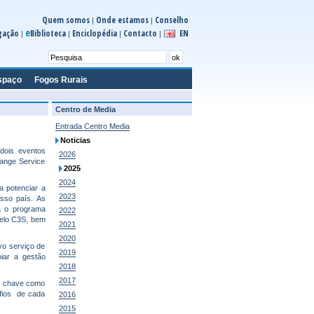
Quem somos
Onde estamos
Conselho
|
|
e
gação
Biblioteca
Enciclopédia
Contacto
EN
|
|
|
|
spaço
Fogos Rurais
Centro de Media
Entrada Centro Media
Noticias
dois eventos
2026
ange Service
2025
2024
 potenciar a
2023
osso país. As
a o programa
2022
pelo C3S, bem
2021
2020
vo serviço de
2019
iar a gestão
2018
2017
es chave como
afios de cada
2016
2015