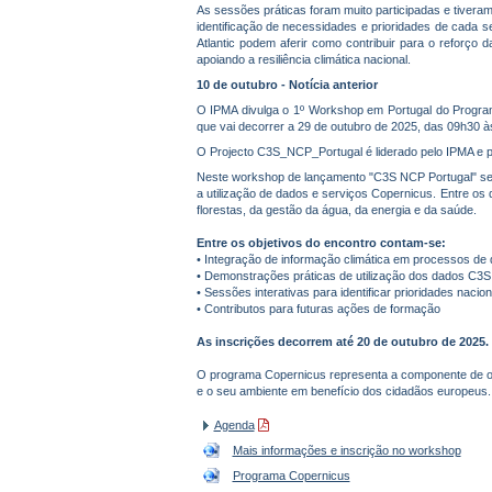
As sessões práticas foram muito participadas e tiveram
identificação de necessidades e prioridades de cada 
Atlantic podem aferir como contribuir para o reforço d
apoiando a resiliência climática nacional.
10 de outubro - Notícia anterior
O IPMA divulga o 1º Workshop em Portugal do Progra
que vai decorrer a 29 de outubro de 2025, das 09h30 à
O Projecto C3S_NCP_Portugal é liderado pelo IPMA e p
Neste workshop de lançamento "C3S NCP Portugal" ser
a utilização de dados e serviços Copernicus. Entre os 
florestas, da gestão da água, da energia e da saúde.
Entre os objetivos do encontro contam-se:
• Integração de informação climática em processos de 
• Demonstrações práticas de utilização dos dados C3S
• Sessões interativas para identificar prioridades nacion
• Contributos para futuras ações de formação
As inscrições decorrem até 20 de outubro de 2025.
O programa Copernicus representa a componente de ob
e o seu ambiente em benefício dos cidadãos europeus.
Agenda
Mais informações e inscrição no workshop
Programa Copernicus