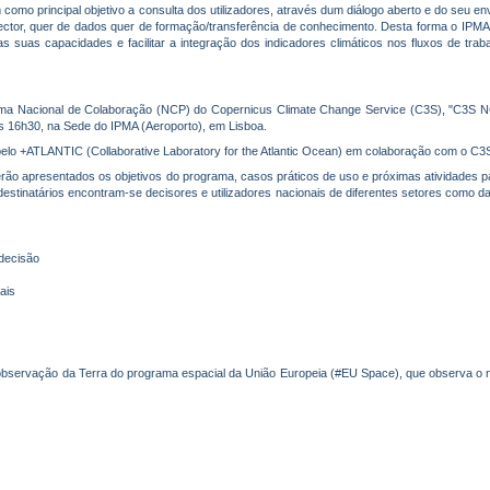
 como principal objetivo a consulta dos utilizadores, através dum diálogo aberto e do seu e
sector, quer de dados quer de formação/transferência de conhecimento. Desta forma o IPM
as suas capacidades e facilitar a integração dos indicadores climáticos nos fluxos de traba
ma Nacional de Colaboração (NCP) do Copernicus Climate Change Service (C3S), "C3S N
s 16h30, na Sede do IPMA (Aeroporto), em Lisboa.
elo +ATLANTIC (Collaborative Laboratory for the Atlantic Ocean) em colaboração com o C3
ão apresentados os objetivos do programa, casos práticos de uso e próximas atividades 
destinatários encontram-se decisores e utilizadores nacionais de diferentes setores como da
decisão
ais
servação da Terra do programa espacial da União Europeia (#EU Space), que observa o 