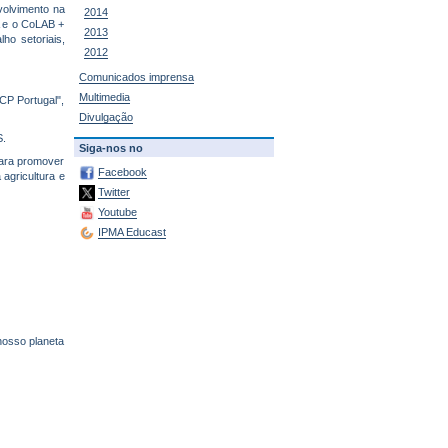
nvolvimento na
2014
A e o CoLAB +
2013
lho setoriais,
2012
Comunicados imprensa
Multimedia
CP Portugal",
Divulgação
S.
Siga-nos no
para promover
Facebook
 agricultura e
Twitter
Youtube
IPMA Educast
nosso planeta