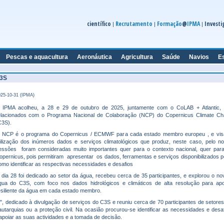
científico
Recrutamento
Formação
@
IPMA
Investi
|
|
|
Pescas e aquacultura
Aeronáutica
Agricultura
Saúde
Navios
E
3S
25-10-31 (IPMA)
 IPMA acolheu, a 28 e 29 de outubro de 2025, juntamente com o CoLAB + Atlantic, 
elacionados com o Programa Nacional de Colaboração (NCP) do Copernicus Climate Ch
C3S).
 NCP é o programa do Copernicus / ECMWF para cada estado membro europeu , e visa
tilização dos inúmeros dados e serviços climatológicos que produz, neste caso, pelo n
essões foram consideradas muito importantes quer para o contexto nacional, quer par
opernicus, pois permitiram apresentar os dados, ferramentas e serviços disponibilizados 
omo identificar as respectivas necessidades e desafios
 dia 28 foi dedicado ao setor da água, recebeu cerca de 35 participantes, e explorou o no
gua do C3S, com foco nos dados hidrológicos e climáticos de alta resolução para apo
esiliente da água em cada estado membro.
, dedicado à divulgação de serviços do C3S e reuniu cerca de 70 participantes de setor
 autarquias ou a proteção civil. Na ocasião procurou-se identificar as necessidades e des
poiar as suas actividades e a tomada de decisão.