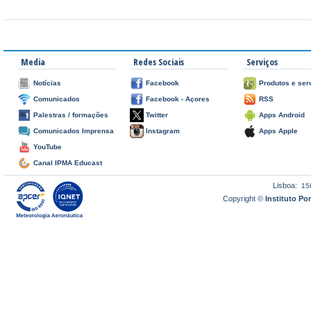
Media
Redes Sociais
Serviços
Notícias
Facebook
Produtos e ser
Comunicados
Facebook - Açores
RSS
Palestras / formações
Twitter
Apps Android
Comunicados Imprensa
Instagram
Apps Apple
YouTube
Canal IPMA Educast
Lisboa:
15
Copyright ©
Instituto P