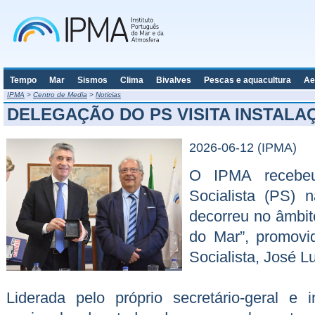
Tempo
Mar
Sismos
Clima
Bivalves
Pescas e aquacultura
Ae
IPMA
>
Centro de Media
>
Noticias
DELEGAÇÃO DO PS VISITA INSTALA
2026-06-12 (IPMA)
O IPMA recebeu
Socialista (PS) n
decorreu no âmbit
do Mar”, promovid
Socialista, José L
Liderada pelo próprio secretário-geral 