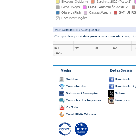
Bivalves Ocidente
Sardinha 2020 (Parte 1)
Geosurveys
EMSO-Amarração (teste 2)
ObservaFish
CascaisWatch
SAT_UHRS
Com interrupções
Planeamento de Campanhas
Campanhas previstas para o ano corrente e seguin
jan
fev
mar
abr
ma
2026
Media
Redes Sociais
Notícias
Facebook
Comunicados
Facebook - A
Palestras / formações
Twitter
Comunicados Imprensa
Instagram
YouTube
Canal IPMA Educast