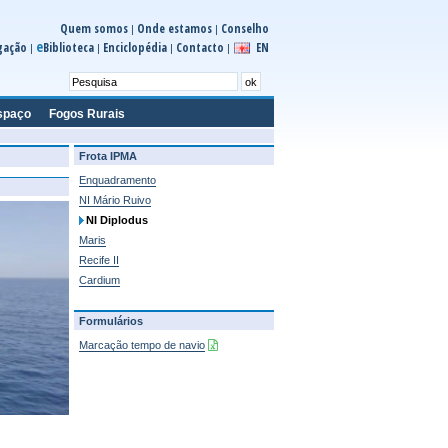
Quem somos
Onde estamos
Conselho
|
|
e
gação
Biblioteca
Enciclopédia
Contacto
EN
|
|
|
|
spaço
Fogos Rurais
Frota IPMA
Enquadramento
NI Mário Ruivo
NI Diplodus
Maris
Recife II
Cardium
Formulários
Marcação tempo de navio