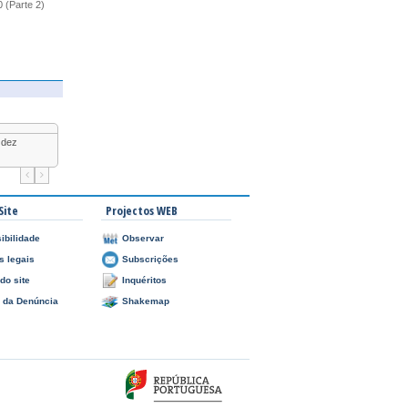
(Parte 2)
dez
jan
2027
Site
Projectos WEB
ibilidade
Observar
s legais
Subscrições
do site
Inquéritos
l da Denúncia
Shakemap