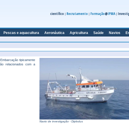
científico
Recrutamento
Formação
@
IPMA
Investi
|
|
|
Pescas e aquacultura
Aeronáutica
Agricultura
Saúde
Navios
E
. Embarcação tipicamente
ação relacionados com a
Navio de investigação - Diplodus