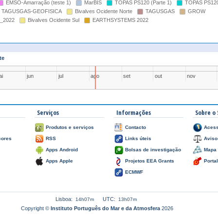
EMSO-Amarração (teste 1)
MarBIS
TOPAS PS120 (Parte 1)
TOPAS PS120 
TAGUSGAS-GEOFISICA
Bivalves Ocidente Norte
TAGUSGAS
GROW
_2022
Bivalves Ocidente Sul
EARTHSYSTEMS 2022
te
i
jun
jul
ago
set
out
nov
Serviços
Informações
Sobre o 
Produtos e serviços
Contacto
Acess
çores
RSS
Links úteis
Aviso
Apps Android
Bolsas de investigação
Mapa 
Apps Apple
Projetos EEA Grants
Porta
ECMWF
Lisboa:
UTC:
14h07m
13h07m
Copyright ©
Instituto Português do Mar e da Atmosfera
2026