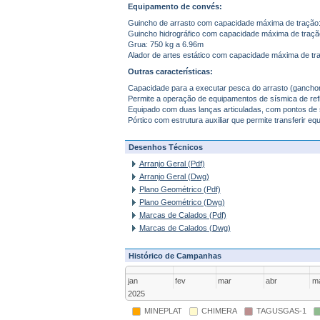
Equipamento de convés:
Guincho de arrasto com capacidade máxima de tração
Guincho hidrográfico com capacidade máxima de traç
Grua: 750 kg a 6.96m
Alador de artes estático com capacidade máxima de tr
Outras características:
Capacidade para a executar pesca do arrasto (ganchor
Permite a operação de equipamentos de sísmica de reflex
Equipado com duas lanças articuladas, com pontos de 
Pórtico com estrutura auxiliar que permite transferir
Desenhos Técnicos
Arranjo Geral (Pdf)
Arranjo Geral (Dwg)
Plano Geométrico (Pdf)
Plano Geométrico (Dwg)
Marcas de Calados (Pdf)
Marcas de Calados (Dwg)
Histórico de Campanhas
jan
fev
mar
abr
ma
2025
MINEPLAT
CHIMERA
TAGUSGAS-1