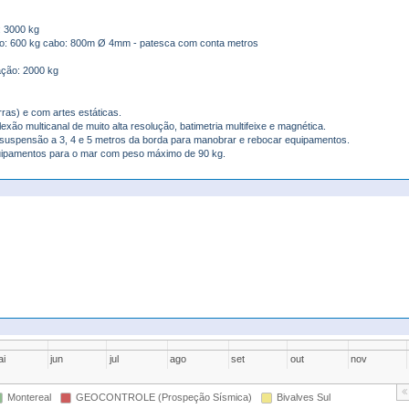
: 3000 kg
ão: 600 kg cabo: 800m Ø 4mm - patesca com conta metros
ação: 2000 kg
ras) e com artes estáticas.
ão multicanal de muito alta resolução, batimetria multifeixe e magnética.
suspensão a 3, 4 e 5 metros da borda para manobrar e rebocar equipamentos.
 equipamentos para o mar com peso máximo de 90 kg.
i
jun
jul
ago
set
out
nov
Montereal
GEOCONTROLE (Prospeção Sísmica)
Bivalves Sul