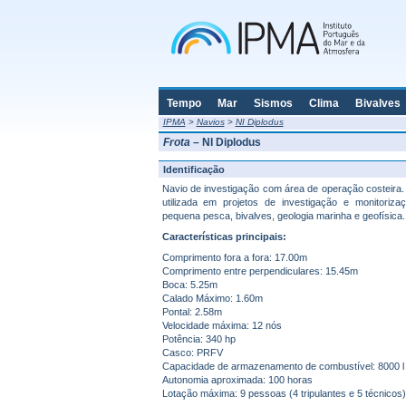
Tempo
Mar
Sismos
Clima
Bivalves
IPMA
>
Navios
>
NI Diplodus
Frota
– NI Diplodus
Identificação
Navio de investigação com área de operação costeira
utilizada em projetos de investigação e monitoriz
pequena pesca, bivalves, geologia marinha e geofísica.
Características principais:
Comprimento fora a fora: 17.00m
Comprimento entre perpendiculares: 15.45m
Boca: 5.25m
Calado Máximo: 1.60m
Pontal: 2.58m
Velocidade máxima: 12 nós
Potência: 340 hp
Casco: PRFV
Capacidade de armazenamento de combustível: 8000 l
Autonomia aproximada: 100 horas
Lotação máxima: 9 pessoas (4 tripulantes e 5 técnicos)