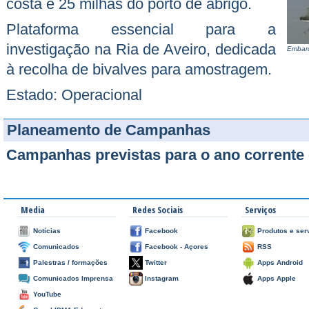
costa e 25 milhas do porto de abrigo.
Plataforma essencial para a
investigação na Ria de Aveiro, dedicada
Embarc
à recolha de bivalves para amostragem.
Estado: Operacional
Planeamento de Campanhas
Campanhas previstas para o ano corrente 
Media
Redes Sociais
Serviços
Notícias
Facebook
Produtos e ser
Comunicados
Facebook - Açores
RSS
Palestras / formações
Twitter
Apps Android
Comunicados Imprensa
Instagram
Apps Apple
YouTube