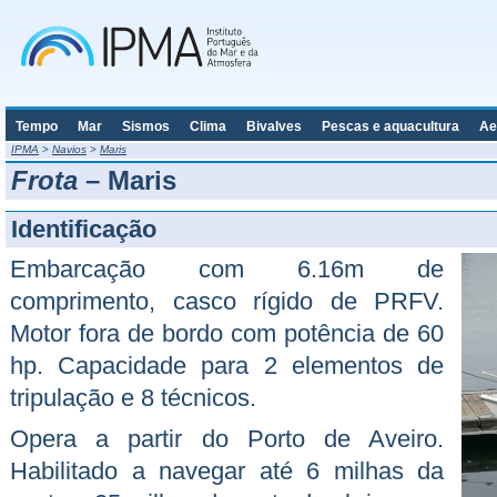
Tempo
Mar
Sismos
Clima
Bivalves
Pescas e aquacultura
Ae
IPMA
>
Navios
>
Maris
Frota
– Maris
Identificação
Embarcação com 6.16m de
comprimento, casco rígido de PRFV.
Motor fora de bordo com potência de 60
hp. Capacidade para 2 elementos de
tripulação e 8 técnicos.
Opera a partir do Porto de Aveiro.
Habilitado a navegar até 6 milhas da