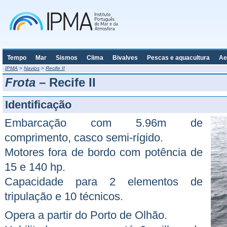
Tempo
Mar
Sismos
Clima
Bivalves
Pescas e aquacultura
Ae
IPMA
>
Navios
>
Recife II
Frota
– Recife II
Identificação
Embarcação com 5.96m de
comprimento, casco semi-rígido.
Motores fora de bordo com potência de
15 e 140 hp.
Capacidade para 2 elementos de
tripulação e 10 técnicos.
Opera a partir do Porto de Olhão.