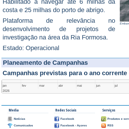
Habilitado a navegar até 6 milhas da
costa e 25 milhas do porto de abrigo.
Plataforma de relevância no
Embarc
desenvolvimento de projetos de
investigação na área da Ria Formosa.
Estado: Operacional
Planeamento de Campanhas
Campanhas previstas para o ano corrente 
jan
fev
mar
abr
mai
jun
jul
2026
Media
Redes Sociais
Serviços
Notícias
Facebook
Produtos e ser
Comunicados
Facebook - Açores
RSS