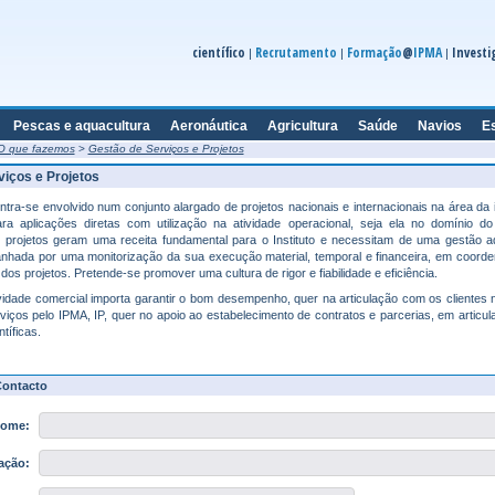
científico
Recrutamento
Formação
@
IPMA
Investi
|
|
|
Pescas e aquacultura
Aeronáutica
Agricultura
Saúde
Navios
E
O que fazemos
>
Gestão de Serviços e Projetos
viços e Projetos
ntra-se envolvido num conjunto alargado de projetos nacionais e internacionais na área da 
ra aplicações diretas com utilização na atividade operacional, seja ela no domínio 
 projetos geram uma receita fundamental para o Instituto e necessitam de uma gestão ad
anhada por uma monitorização da sua execução material, temporal e financeira, em coorde
os projetos. Pretende-se promover uma cultura de rigor e fiabilidade e eficiência.
idade comercial importa garantir o bom desempenho, quer na articulação com os clientes 
viços pelo IPMA, IP, quer no apoio ao estabelecimento de contratos e parcerias, em articu
tíficas.
Contacto
ome:
ação: