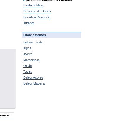
Hasta pública
Proteção de Dados
Portal da Denúncia
Intranet
Onde estamos
Lisboa - sede
Algés
Aveiro
Matosinhos
Olhão
Tavira
Deleg. Açores
Deleg. Madeira