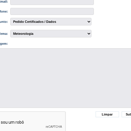
mail:
fone:
nto:
ema:
gem: