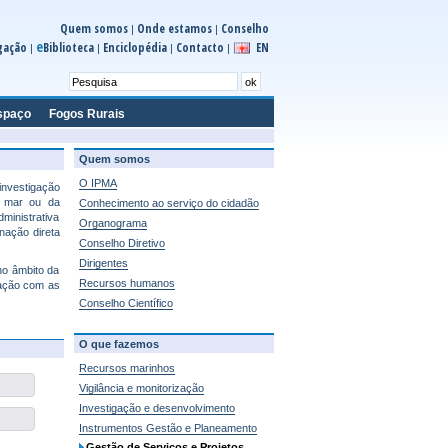
Quem somos
Onde estamos
Conselho
|
|
e
gação
Biblioteca
Enciclopédia
Contacto
EN
|
|
|
|
spaço
Fogos Rurais
Quem somos
O IPMA
investigação
do mar ou da
Conhecimento ao serviço do cidadão
ministrativa
Organograma
nação direta
Conselho Diretivo
Dirigentes
no âmbito da
Recursos humanos
lação com as
Conselho Científico
O que fazemos
Recursos marinhos
Vigilância e monitorização
Investigação e desenvolvimento
Instrumentos Gestão e Planeamento
Gestão de Serviços e Projetos