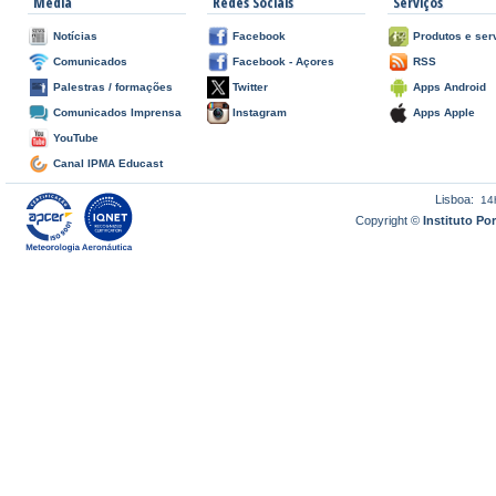
Media
Redes Sociais
Serviços
Notícias
Facebook
Produtos e ser
Comunicados
Facebook - Açores
RSS
Palestras / formações
Twitter
Apps Android
Comunicados Imprensa
Instagram
Apps Apple
YouTube
Canal IPMA Educast
Lisboa:
14
Copyright ©
Instituto P