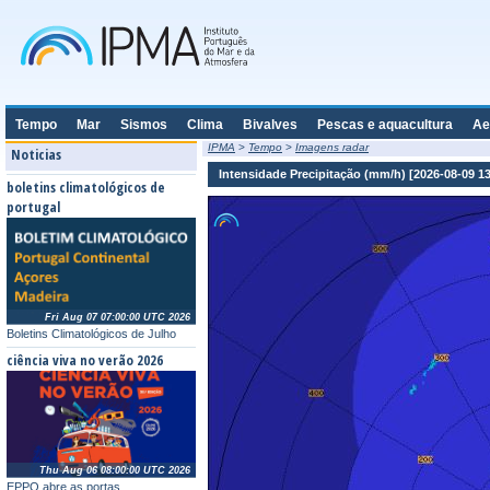
Tempo
Mar
Sismos
Clima
Bivalves
Pescas e aquacultura
Ae
IPMA
>
Tempo
>
Imagens radar
Noticias
Intensidade Precipitação (mm/h) [2026-08-09 1
boletins climatológicos de
portugal
Fri Aug 07 07:00:00 UTC 2026
Boletins Climatológicos de Julho
ciência viva no verão 2026
Thu Aug 06 08:00:00 UTC 2026
EPPO abre as portas