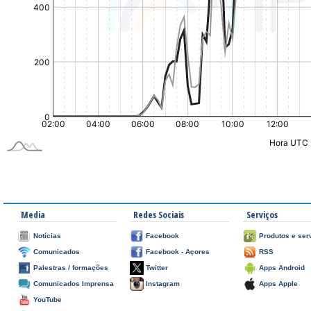
Media
Redes Sociais
Serviços
Notícias
Facebook
Produtos e ser
Comunicados
Facebook - Açores
RSS
Palestras / formações
Twitter
Apps Android
Comunicados Imprensa
Instagram
Apps Apple
YouTube