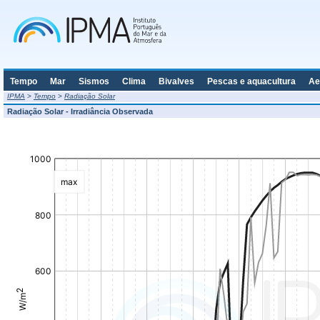
Tempo
Mar
Sismos
Clima
Bivalves
Pescas e aquacultura
Ae
IPMA
>
Tempo
>
Radiação Solar
Radiação Solar - Irradiância Observada
[Bold][]
[Bold][]