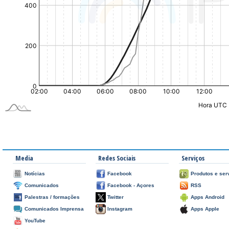
Media
Redes Sociais
Serviços
Notícias
Facebook
Produtos e ser
Comunicados
Facebook - Açores
RSS
Palestras / formações
Twitter
Apps Android
Comunicados Imprensa
Instagram
Apps Apple
YouTube