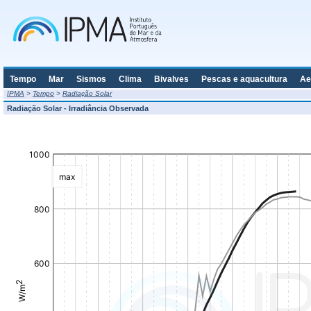
Tempo
Mar
Sismos
Clima
Bivalves
Pescas e aquacultura
Ae
IPMA
>
Tempo
>
Radiação Solar
Radiação Solar - Irradiância Observada
[Bold][]
[Bold][]