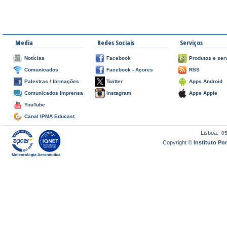
Media
Redes Sociais
Serviços
Notícias
Facebook
Produtos e ser
Comunicados
Facebook - Açores
RSS
Palestras / formações
Twitter
Apps Android
Comunicados Imprensa
Instagram
Apps Apple
YouTube
Canal IPMA Educast
Lisboa:
0
Copyright ©
Instituto P