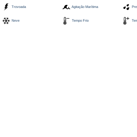
Trovoada
Agitação Marítima
Pre
Neve
Tempo Frio
Tem