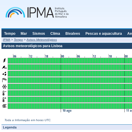
Tempo
Mar
Sismos
Clima
Bivalves
Pescas e aquacultura
Ae
IPMA
>
Tempo
>
Avisos Meteorológicos
Avisos meteorológicos para Lisboa
06
12
18
00
06
12
18
00
10 ago
11 
Toda a Informação em horas UTC.
Legenda