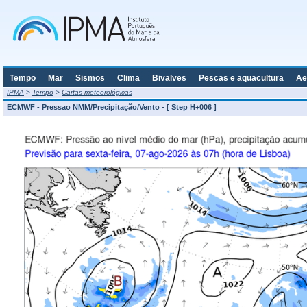
Tempo
Mar
Sismos
Clima
Bivalves
Pescas e aquacultura
Ae
IPMA
>
Tempo
>
Cartas meteorológicas
ECMWF - Pressao NMM/Precipitação/Vento - [ Step H+006 ]