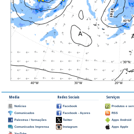
Media
Redes Sociais
Serviços
Notícias
Facebook
Produtos e ser
Comunicados
Facebook - Açores
RSS
Palestras / formações
Twitter
Apps Android
Comunicados Imprensa
Instagram
Apps Apple
YouTube