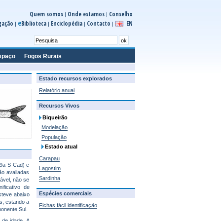
Quem somos
Onde estamos
Conselho
|
|
e
gação
Biblioteca
Enciclopédia
Contacto
EN
|
|
|
|
spaço
Fogos Rurais
Estado recursos explorados
Relatório anual
Recursos Vivos
Biqueirão
Modelação
População
Estado atual
Carapau
 9a-S Cad) e
Lagostim
o avaliadas
Sardinha
ável, não se
ficativo de
Espécies comerciais
steve abaixo
s, estando a
Fichas fácil identificação
onente Sul.
 de idade. A