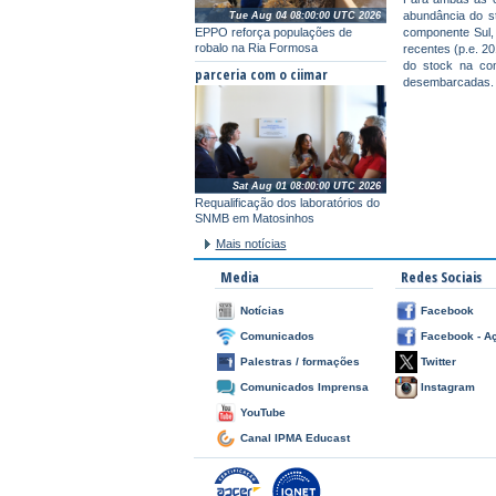
abundância do s
Tue Aug 04 08:00:00 UTC 2026
componente Sul,
EPPO reforça populações de
robalo na Ria Formosa
recentes (p.e. 2
do stock na co
parceria com o ciimar
desembarcadas.
Sat Aug 01 08:00:00 UTC 2026
Requalificação dos laboratórios do
SNMB em Matosinhos
Mais notícias
Media
Redes Sociais
Notícias
Facebook
Comunicados
Facebook - A
Palestras / formações
Twitter
Comunicados Imprensa
Instagram
YouTube
Canal IPMA Educast