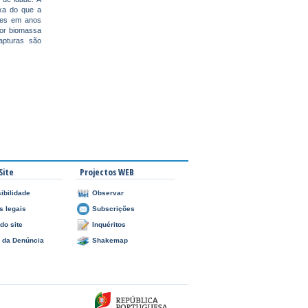
ixa do que a
tes em anos
ior biomassa
apturas são
Site
Projectos WEB
ibilidade
Observar
s legais
Subscrições
do site
Inquéritos
l da Denúncia
Shakemap