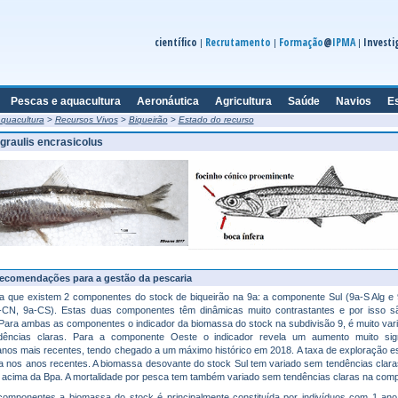
científico
Recrutamento
Formação
@
IPMA
Investi
|
|
|
Pescas e aquacultura
Aeronáutica
Agricultura
Saúde
Navios
E
quacultura
>
Recursos Vivos
>
Biqueirão
>
Estado do recurso
graulis encrasicolus
recomendações para a gestão da pescaria
a que existem 2 componentes do stock de biqueirão na 9a: a componente Sul (9a-S Alg e
-CN, 9a-CS). Estas duas componentes têm dinâmicas muito contrastantes e por isso sã
ara ambas as componentes o indicador da biomassa do stock na subdivisão 9, é muito vari
endências claras. Para a componente Oeste o indicador revela um aumento muito signi
nos mais recentes, tendo chegado a um máximo histórico em 2018. A taxa de exploração e
ca nos anos recentes. A biomassa desovante do stock Sul tem variado sem tendências clara
 acima da Bpa. A mortalidade por pesca tem também variado sem tendências claras na comp
omponentes a biomassa do stock é principalmente constituída por indivíduos com 1 ano