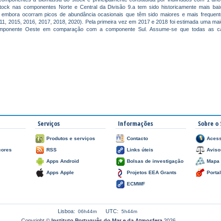
tock nas componentes Norte e Central da Divisão 9.a tem sido historicamente mais ba
 embora ocorram picos de abundância ocasionais que têm sido maiores e mais frequen
011, 2015, 2016, 2017, 2018, 2020). Pela primeira vez em 2017 e 2018 foi estimada uma ma
mponente Oeste em comparação com a componente Sul. Assume-se que todas as c
Serviços
Informações
Sobre o 
Produtos e serviços
Contacto
Acess
çores
RSS
Links úteis
Aviso
Apps Android
Bolsas de investigação
Mapa 
Apps Apple
Projetos EEA Grants
Porta
ECMWF
Lisboa:
UTC:
06h44m
5h44m
Copyright ©
Instituto Português do Mar e da Atmosfera
2026