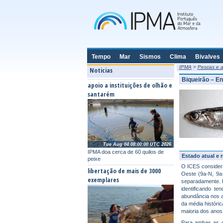
Tempo
Mar
Sismos
Clima
Bivalves
IPMA
>
Pescas e a
Noticias
Biqueirão – En
apoio a instituições de olhão e
santarém
Tue Aug 04 08:00:00 UTC 2026
IPMA doa cerca de 60 quilos de
Estado atual e 
peixe
O ICES consider
libertação de mais de 3000
Oeste (9a-N, 9a
exemplares
separadamente. P
identificando t
abundância nos a
da média históri
maioria dos anos
Para ambas as c