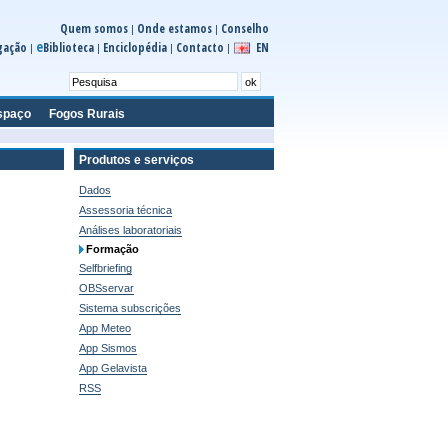
Quem somos
Onde estamos
Conselho
|
|
e
gação
Biblioteca
Enciclopédia
Contacto
EN
|
|
|
|
spaço
Fogos Rurais
Produtos e serviços
Dados
Assessoria técnica
Análises laboratoriais
Formação
Selfbriefing
OBSservar
Sistema subscrições
App Meteo
App Sismos
App Gelavista
RSS