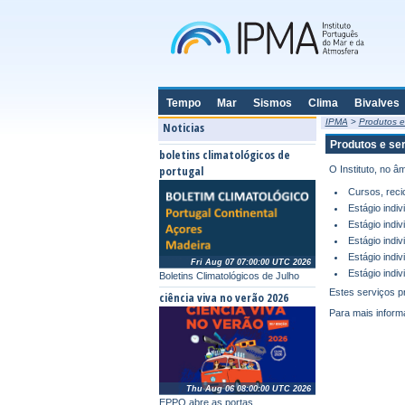
Tempo
Mar
Sismos
Clima
Bivalves
IPMA
>
Produtos e
Noticias
Produtos e se
boletins climatológicos de
portugal
O Instituto, no 
Cursos, reci
Estágio indi
Estágio indi
Estágio indi
Estágio indi
Fri Aug 07 07:00:00 UTC 2026
Estágio indi
Boletins Climatológicos de Julho
Estes serviços p
ciência viva no verão 2026
Para mais inform
Thu Aug 06 08:00:00 UTC 2026
EPPO abre as portas