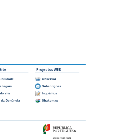
Site
Projectos WEB
ibilidade
Observar
s legais
Subscrições
do site
Inquéritos
l da Denúncia
Shakemap