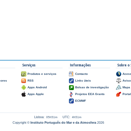
Serviços
Informações
Sobre o 
Produtos e serviços
Contacto
Acess
çores
RSS
Links úteis
Aviso
Apps Android
Bolsas de investigação
Mapa 
Apps Apple
Projetos EEA Grants
Porta
ECMWF
Lisboa:
UTC:
05h51m
4h51m
Copyright ©
Instituto Português do Mar e da Atmosfera
2026