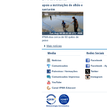
apoio a instituições de olhão e
santarém
Tue Aug 04 08:00:00 UTC 2026
IPMA doa cerca de 60 quilos de
peixe
Mais notícias
Media
Redes Sociais
Notícias
Facebook
Comunicados
Facebook - A
Palestras / formações
Twitter
Comunicados Imprensa
Instagram
YouTube
Canal IPMA Educast