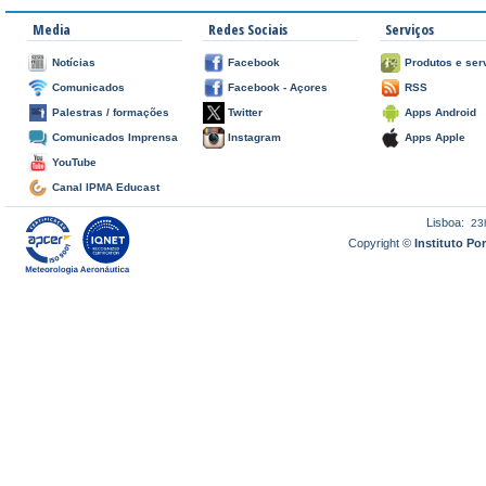
Media
Redes Sociais
Serviços
Notícias
Facebook
Produtos e ser
Comunicados
Facebook - Açores
RSS
Palestras / formações
Twitter
Apps Android
Comunicados Imprensa
Instagram
Apps Apple
YouTube
Canal IPMA Educast
Lisboa:
23
Copyright ©
Instituto P