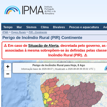
Tempo
Mar
Sismos
Clima
Bivalves
Pescas e aquacultura
Ae
IPMA
>
Fogos Rurais
>
PIR - Continente
Perigo de Incêndio Rural (PIR) Continente
⚠️ Em caso de
Situação de Alerta
, decretada pelo governo, as
associadas à mesma sobrepõem-se às definidas pelas classe
Incêndio Rural (PIR). ⚠️
+
Perigo de Incêndio Rural para Hoje, 8 Ago
Informação base de 2026-08-07 (
Atualizado a 2026-08-08 09:35:01 UTC
)
−