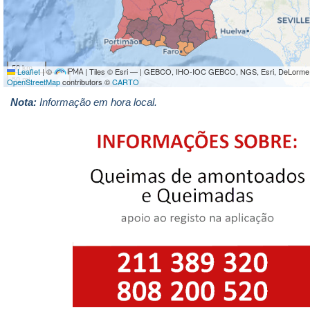
50 km
Leaflet
|
©
| Tiles © Esri — | GEBCO, IHO-IOC GEBCO, NGS, Esri, DeLorme
50 mi
OpenStreetMap
contributors ©
CARTO
Nota:
Informação em hora local.