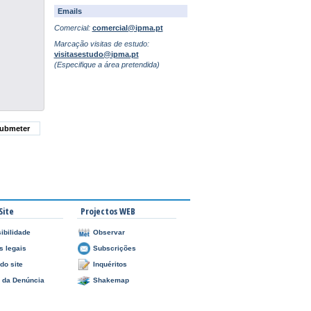
Emails
Comercial:
comercial@ipma.pt
Marcação visitas de estudo:
visitasestudo@ipma.pt
(Especifique a área pretendida)
Site
Projectos WEB
ibilidade
Observar
s legais
Subscrições
do site
Inquéritos
l da Denúncia
Shakemap