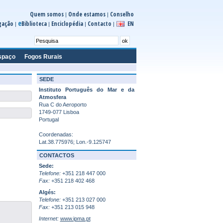
Quem somos
Onde estamos
Conselho
|
|
e
gação
Biblioteca
Enciclopédia
Contacto
EN
|
|
|
|
spaço
Fogos Rurais
SEDE
Instituto Português do Mar e da
Atmosfera
Rua C do Aeroporto
1749-077 Lisboa
Portugal
Coordenadas:
Lat.38.775976; Lon.-9.125747
CONTACTOS
Sede:
Telefone:
+351 218 447 000
Fax:
+351 218 402 468
Algés:
Telefone:
+351 213 027 000
Fax:
+351 213 015 948
Internet:
www.ipma.pt