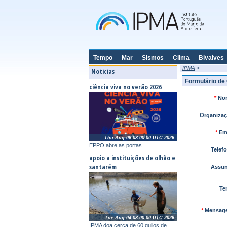
Tempo
Mar
Sismos
Clima
Bivalves
IPMA
>
Noticias
Formulário de
ciência viva no verão 2026
*
No
Organizaç
*
Ema
Thu Aug 06 08:00:00 UTC 2026
EPPO abre as portas
Telefo
apoio a instituições de olhão e
santarém
Assun
Te
*
Mensag
Tue Aug 04 08:00:00 UTC 2026
IPMA doa cerca de 60 quilos de