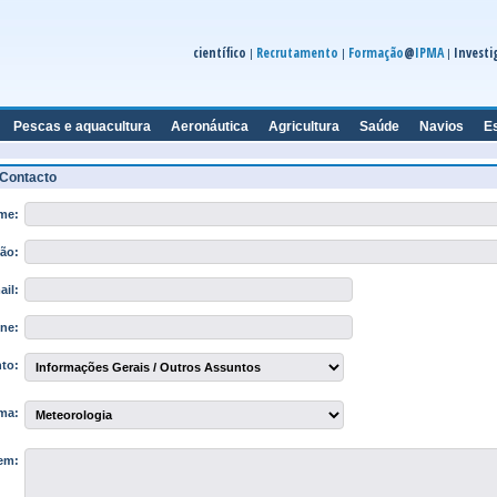
científico
Recrutamento
Formação
@
IPMA
Investi
|
|
|
Pescas e aquacultura
Aeronáutica
Agricultura
Saúde
Navios
E
 Contacto
me:
ão:
il:
ne:
to:
ma:
em: