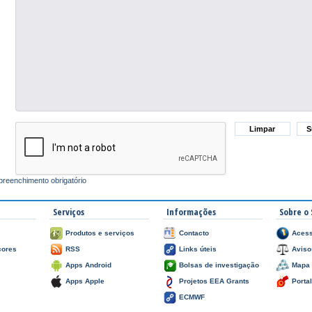
reenchimento obrigatório
Serviços
Informações
Sobre o 
Produtos e serviços
Contacto
Acess
çores
RSS
Links úteis
Aviso
Apps Android
Bolsas de investigação
Mapa 
Apps Apple
Projetos EEA Grants
Porta
ECMWF