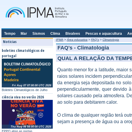
Tempo
Mar
Sismos
Clima
Bivalves
Pescas e aquacultura
Ae
IPMA
>
Área educativa
>
FAQ's
>
Climatologia
Noticias
FAQ's - Climatologia
boletins climatológicos de
portugal
QUAL A RELAÇÃO DA TEMP
Quanto menor for a latitude, maior 
raios solares incidem perpendicula
da energia seja depositada no solo.
Fri Aug 07 07:00:00 UTC 2026
perpendicularmente, quer devido à 
Boletins Climatológicos de Julho
solares causado pela atmosfera. D
ciência viva no verão 2026
ao solo para debitarem calor.
O clima de qualquer região terá out
sejam a presença de água ou a orog
Thu Aug 06 08:00:00 UTC 2026
EPPO abre as portas