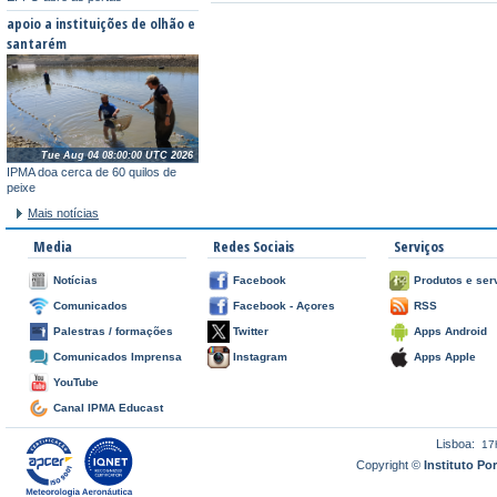
apoio a instituições de olhão e
santarém
Tue Aug 04 08:00:00 UTC 2026
IPMA doa cerca de 60 quilos de
peixe
Mais notícias
Media
Redes Sociais
Serviços
Notícias
Facebook
Produtos e ser
Comunicados
Facebook - Açores
RSS
Palestras / formações
Twitter
Apps Android
Comunicados Imprensa
Instagram
Apps Apple
YouTube
Canal IPMA Educast
Lisboa:
17
Copyright ©
Instituto P