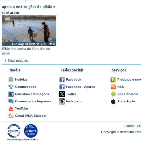
apoio a instituições de olhão e
santarém
Tue Aug 04 08:00:00 UTC 2026
IPMA doa cerca de 60 quilos de
peixe
Mais notícias
Media
Redes Sociais
Serviços
Notícias
Facebook
Produtos e ser
Comunicados
Facebook - Açores
RSS
Palestras / formações
Twitter
Apps Android
Comunicados Imprensa
Instagram
Apps Apple
YouTube
Canal IPMA Educast
Lisboa:
14
Copyright ©
Instituto P