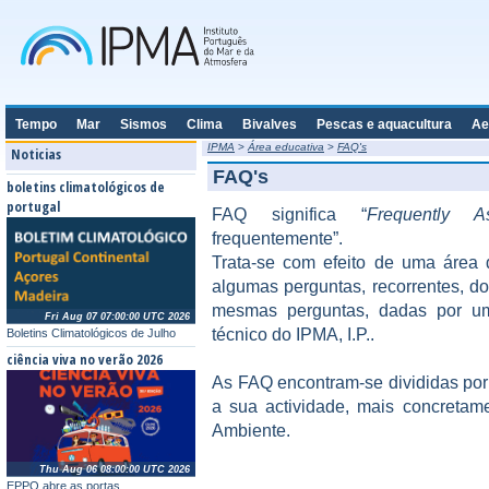
Tempo
Mar
Sismos
Clima
Bivalves
Pescas e aquacultura
Ae
IPMA
>
Área educativa
>
FAQ's
Noticias
FAQ's
boletins climatológicos de
portugal
FAQ significa “
Frequently A
frequentemente”.
Trata-se com efeito de uma área d
algumas perguntas, recorrentes, d
mesmas perguntas, dadas por um
Fri Aug 07 07:00:00 UTC 2026
técnico do IPMA, I.P..
Boletins Climatológicos de Julho
ciência viva no verão 2026
As FAQ encontram-se divididas por
a sua actividade, mais concretame
Ambiente.
Thu Aug 06 08:00:00 UTC 2026
EPPO abre as portas