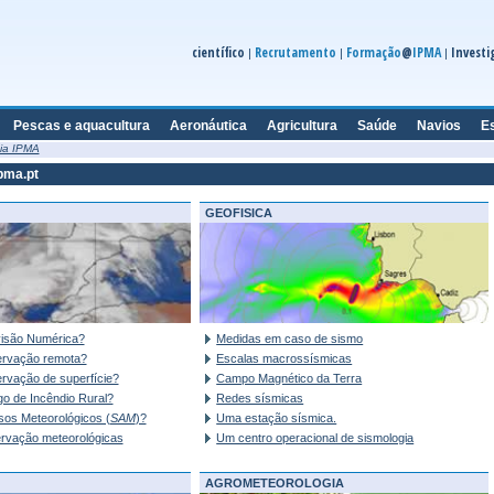
científico
Recrutamento
Formação
@
IPMA
Investi
|
|
|
Pescas e aquacultura
Aeronáutica
Agricultura
Saúde
Navios
E
ia IPMA
pma.pt
GEOFISICA
visão Numérica?
Medidas em caso de sismo
ervação remota?
Escalas macrossísmicas
rvação de superfície?
Campo Magnético da Terra
go de Incêndio Rural?
Redes sísmicas
sos Meteorológicos (
SAM
)?
Uma estação sísmica.
rvação meteorológicas
Um centro operacional de sismologia
AGROMETEOROLOGIA