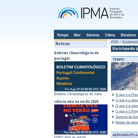
Tempo
Mar
Sismos
Clima
Bivalves
IPMA
>
Enciclopéd
Noticias
Enciclopedia i
boletins climatológicos de
portugal
TEMPO
Fri Aug 07 07:00:00 UTC 2026
Boletins Climatológicos de Julho
O que é a Pre
O que é a obs
ciência viva no verão 2026
O que é a obse
O que é o Peri
Sistema de Avi
Redes de obse
Thu Aug 06 08:00:00 UTC 2026
AERONÁUTICA
EPPO abre as portas