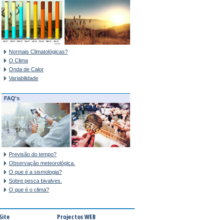
Normais Climatológicas?
O Clima
Onda de Calor
Variabilidade
FAQ's
Previsão do tempo?
Observação meteorológica.
O que é a sismologia?
Sobre pesca bivalves.
O que é o clima?
Site
Projectos WEB