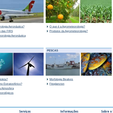
ologia Aeronáutica?
O que é a Agrometeorologia?
 das FIRS
Produtos da Agrometeorologia?
eorologia Aeronáutica
PESCAS
ioleta?
Morfologia Bivalves
o Estratosférico?
Fitoplancton
 Atmosfera
eorológicos
Serviços
Informações
Sobre o 