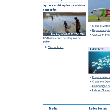
apoio a instituições de olhão e
santarém
O que é Meteor
Representação
Glossário, met
Tue Aug 04 08:00:00 UTC 2026
IPMA doa cerca de 60 quilos de
peixe
Mais notícias
AMBIENTE
O que é ultra-v
O que é o Ozon
Composição da
Índices Biomet
Media
Redes Sociais