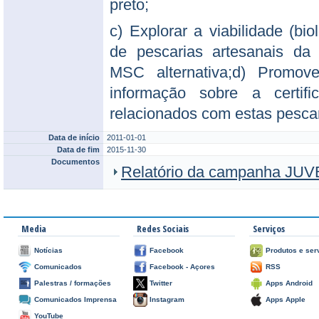
preto;
c) Explorar a viabilidade (bio
de pescarias artesanais da
MSC alternativa;d) Promov
informação sobre a certif
relacionados com estas pescar
Data de início
2011-01-01
Data de fim
2015-11-30
Documentos
Relatório da campanha JU
Media
Redes Sociais
Serviços
Notícias
Facebook
Produtos e ser
Comunicados
Facebook - Açores
RSS
Palestras / formações
Twitter
Apps Android
Comunicados Imprensa
Instagram
Apps Apple
YouTube