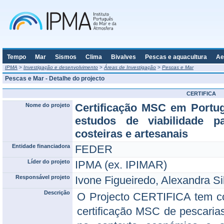
Tempo
Mar
Sismos
Clima
Bivalves
Pescas e aquacultura
Ae
IPMA
>
Investigação e desenvolvimento
>
Áreas de Investigação
>
Pescas e Mar
Pescas e Mar - Detalhe do projecto
CERTIFICA
Certificação MSC em Portug
Nome do projeto
estudos de viabilidade p
costeiras e artesanais
Entidade financiadora
FEDER
Líder do projeto
IPMA (ex. IPIMAR)
Responsável projeto
Ivone Figueiredo, Alexandra Si
Descrição
O Projecto CERTIFICA tem co
certificação MSC de pescaria