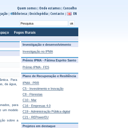
Quem somos
Onde estamos
Conselho
|
|
e
gação
Biblioteca
Enciclopédia
Contacto
EN
|
|
|
|
spaço
Fogos Rurais
Investigação e desenvolvimento
Investigação no IPMA
Prémio IPMA - Fátima Esprito Santo
Prémio IPMA - FES
Plano de Recuperação e Resiliência
ntica. Para
IPMA - PRR
as, da água,
C5 - Investimento e Inovação
C8 - Florestas
C10 - Mar
onados, para
C16 - Empresas 4.0
de um modelo
C19 - Administração Pública digital
C21 - REPowerEU
ação sobre a
Projetos em destaque