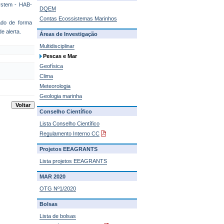
ystem - HAB-
DQEM
Contas Ecossistemas Marinhos
zado de forma
e alerta.
Áreas de Investigação
Multidisciplinar
Pescas e Mar
Geofísica
Clima
Meteorologia
Geologia marinha
Conselho Científico
Lista Conselho Científico
Regulamento Interno CC
Projetos EEAGRANTS
Lista projetos EEAGRANTS
MAR 2020
OTG Nº1/2020
Bolsas
Lista de bolsas