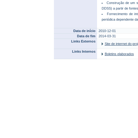
Construção de um s
DDSS) a partir de fontes 
Fornecimento de int
periódica dependente das
Data de início
2010-12-01
Data de fim
2014-03-31
Links Externos
Site de internet do p
Links Internos
Boletins elaborados