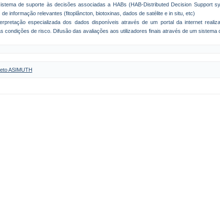
istema de suporte às decisões associadas a HABs (HAB-Distributed Decision Support s
de informação relevantes (fitoplâncton, biotoxinas, dados de satélite e in situ, etc)
erpretação especializada dos dados disponíveis através de um portal da internet reali
 condições de risco. Difusão das avaliações aos utilizadores finais através de um sistema d
rojeto ASIMUTH