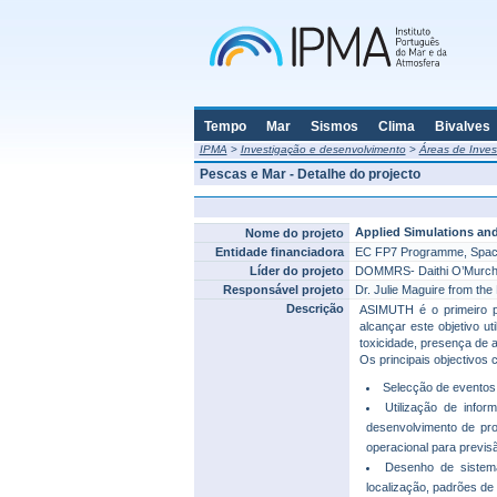
Tempo
Mar
Sismos
Clima
Bivalves
IPMA
>
Investigação e desenvolvimento
>
Áreas de Inves
Pescas e Mar - Detalhe do projecto
Applied Simulations and
Nome do projeto
Entidade financiadora
EC FP7 Programme, Space
Líder do projeto
DOMMRS- Daithi O’Murchu 
Responsável projeto
Dr. Julie Maguire from 
Descrição
ASIMUTH é o primeiro p
alcançar este objetivo ut
toxicidade, presença de 
Os principais objectivos c
Selecção de eventos 
Utilização de info
desenvolvimento de pr
operacional para previs
Desenho de sistema
localização, padrões de