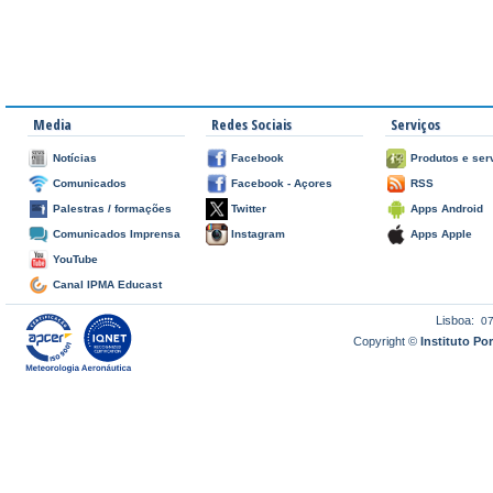
Media
Redes Sociais
Serviços
Notícias
Facebook
Produtos e ser
Comunicados
Facebook - Açores
RSS
Palestras / formações
Twitter
Apps Android
Comunicados Imprensa
Instagram
Apps Apple
YouTube
Canal IPMA Educast
Lisboa:
0
Copyright ©
Instituto P