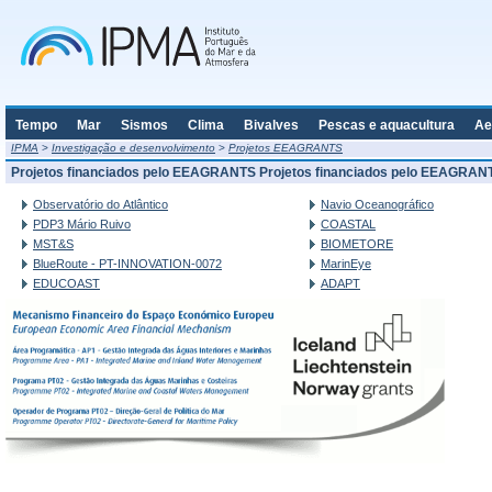
Tempo
Mar
Sismos
Clima
Bivalves
Pescas e aquacultura
Ae
IPMA
>
Investigação e desenvolvimento
>
Projetos EEAGRANTS
Projetos financiados pelo EEAGRANTS Projetos financiados pelo EEAGRAN
Observatório do Atlântico
Navio Oceanográfico
PDP3 Mário Ruivo
COASTAL
MST&S
BIOMETORE
BlueRoute - PT-INNOVATION-0072
MarinEye
EDUCOAST
ADAPT